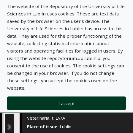
×
The website of the Repository of the University of Life
Sciences in Lublin uses cookies. These are text data
saved by the browser on the user's device. The
Description
Notes
University of Life Sciences in Lublin has access to this
data. They are used for the proper functioning of the
Author:
website, collecting statistical information about
U. Kosior-Korzecka
visitors and operating facilities for logged in users. By
R. Bobowiec
using the website repozytorium.up.lublin.pl you
M. Wójcik
consent to the use of cookies. The cookie settings can
Title:
Zależność pomiędzy stężeniem
be changed in your browser. If you do not change
reprodukcyjnych hormonów sterydowych i
these settings, you accept the cookies used on the
składem lipoprotein osocza a liczbą owulacji u
website.
owiec
Journal name:
Annales Universitatis Mariae
I accept
Curie-Skłodowska. Sectio DD, Medicina
Veterinaria, t. LV/A
Place of issue:
Lublin