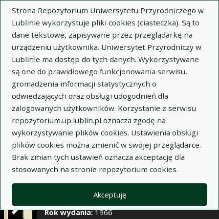
×
Strona Repozytorium Uniwersytetu Przyrodniczego w
Lublinie wykorzystuje pliki cookies (ciasteczka). Są to
dane tekstowe, zapisywane przez przeglądarkę na
Opis
Notatki
urządzeniu użytkownika. Uniwersytet Przyrodniczy w
Lublinie ma dostęp do tych danych. Wykorzystywane
Autor:
są one do prawidłowego funkcjonowania serwisu,
Adam Szember
gromadzenia informacji statystycznych o
Eliza Szulga
odwiedzających oraz obsługi udogodnień dla
Tytuł:
Rozpowszechnienie wśród bakterii
zalogowanych użytkowników. Korzystanie z serwisu
mlekowych szczepów uzdolnionych do
repozytorium.up.lublin.pl oznacza zgodę na
wytwarzania substancji antybiotycznych
wykorzystywanie plików cookies. Ustawienia obsługi
plików cookies można zmienić w swojej przeglądarce.
Wariant tytułu:
Occurrence of antibiotic-
Brak zmian tych ustawień oznacza akceptację dla
producing strains among lactic bacteria
stosowanych na stronie repozytorium cookies.
Czasopismo:
Annales Universitatis Mariae Curie-
Skłodowska. Sectio E, Agricultura, t. XXI, z. 13
Akceptuję
Miejsce wydania:
Lublin
Rok wydania:
1966