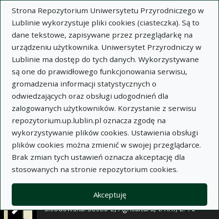
×
Strona Repozytorium Uniwersytetu Przyrodniczego w
Lublinie wykorzystuje pliki cookies (ciasteczka). Są to
dane tekstowe, zapisywane przez przeglądarkę na
Opis
Notatki
urządzeniu użytkownika. Uniwersytet Przyrodniczy w
Lublinie ma dostęp do tych danych. Wykorzystywane
Autor:
Czesław Szajer
są one do prawidłowego funkcjonowania serwisu,
Tytuł:
Wpływ dodatku wyciągów
gromadzenia informacji statystycznych o
enzymatycznych z grzybni szczepów
odwiedzających oraz obsługi udogodnień dla
Trichothecium roseum na zmiany zawartości
zalogowanych użytkowników. Korzystanie z serwisu
ekstraktu i frakcji białkowych w piwie w czasie
repozytorium.up.lublin.pl oznacza zgodę na
jego leżakowania
wykorzystywanie plików cookies. Ustawienia obsługi
plików cookies można zmienić w swojej przeglądarce.
Wariant tytułu:
The influence of enzymatic
Brak zmian tych ustawień oznacza akceptację dla
extracts from Trichothecium roseum strains on
stosowanych na stronie repozytorium cookies.
the content of extract and protein fractions in
beer during its storage
Akceptuję
Czasopismo:
Annales Universitatis Mariae Curie-
Skłodowska. Sectio E, Agricultura, t. XXI, z. 16