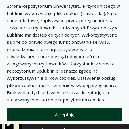
×
Strona Repozytorium Uniwersytetu Przyrodniczego w
Lublinie wykorzystuje pliki cookies (ciasteczka). Są to
dane tekstowe, zapisywane przez przeglądarkę na
Opis
Notatki
urządzeniu użytkownika. Uniwersytet Przyrodniczy w
Lublinie ma dostęp do tych danych. Wykorzystywane
Autor:
są one do prawidłowego funkcjonowania serwisu,
Franciszek Pawłowski
gromadzenia informacji statystycznych o
Jan Kapeluszny
odwiedzających oraz obsługi udogodnień dla
Marian Wesołowski
zalogowanych użytkowników. Korzystanie z serwisu
Tytuł:
Chemiczne odchwaszczanie grochu
repozytorium.up.lublin.pl oznacza zgodę na
polnego (Pisum arvense L.), wyki siewnej (Vicia
wykorzystywanie plików cookies. Ustawienia obsługi
sativa L.) i łubinu żółtego (Lupinus luteus L.)
plików cookies można zmienić w swojej przeglądarce.
uprawianych na nasiona
Brak zmian tych ustawień oznacza akceptację dla
stosowanych na stronie repozytorium cookies.
Wariant tytułu:
Chemical weeding of field pea
(Pisum arvense L.), common vetch (Vicia sativa L.)
and yellow lupine (Lupinus luteus L.) grown for
Akceptuję
seed