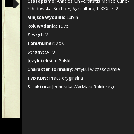
Pokaż/Ukryj pane
Czasopismo:
Annales Universitatis Mariae Curie-
Skłodowska. Sectio E, Agricultura, t. XXX, z. 2
Miejsce wydania:
Lublin
Rok wydania:
1975
Zeszyt:
2
Tom/numer:
XXX
Strony:
9-19
Język tekstu:
Polski
Charakter formalny:
Artykuł w czasopiśmie
Typ KBN:
Praca oryginalna
Struktura:
Jednostka Wydziału Rolniczego