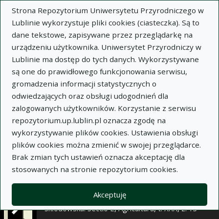
×
Strona Repozytorium Uniwersytetu Przyrodniczego w
Lublinie wykorzystuje pliki cookies (ciasteczka). Są to
dane tekstowe, zapisywane przez przeglądarkę na
Opis
Notatki
urządzeniu użytkownika. Uniwersytet Przyrodniczy w
Lublinie ma dostęp do tych danych. Wykorzystywane
Autor:
są one do prawidłowego funkcjonowania serwisu,
Józef Jargiełło
gromadzenia informacji statystycznych o
Wanda Harkot
odwiedzających oraz obsługi udogodnień dla
Tytuł:
Wpływ nawożenia mineralnego na
zalogowanych użytkowników. Korzystanie z serwisu
plonowanie łąki naturalnej i nowozałożonej w
repozytorium.up.lublin.pl oznacza zgodę na
rejonie kanału Wieprz-Krzna
wykorzystywanie plików cookies. Ustawienia obsługi
plików cookies można zmienić w swojej przeglądarce.
Wariant tytułu:
Influence of mineral fertilization
Brak zmian tych ustawień oznacza akceptację dla
on the productivity of a natural and of a recently
stosowanych na stronie repozytorium cookies.
established meadow in the region of the Wieprz-
Krzna canal
Akceptuję
Czasopismo:
Annales Universitatis Mariae Curie-
Skłodowska. Sectio E, Agricultura, t. XXX, z. 13