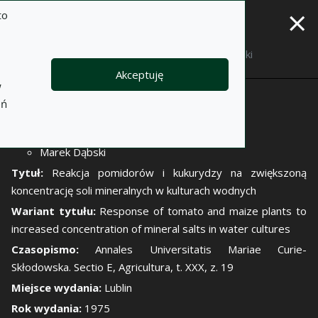
×
to
Opis
Notatki
Akceptuję
w
Autor:
eń
Zofia Uziak
Edward Borowski
Marek Dąbski
Tytuł:
Reakcja pomidorów i kukurydzy na zwiększoną
koncentrację soli mineralnych w kulturach wodnych
Wariant tytułu:
Response of tomato and maize plants to
increased concentration of mineral salts in water cultures
Czasopismo:
Annales Universitatis Mariae Curie-
Skłodowska. Sectio E, Agricultura, t. XXX, z. 19
Miejsce wydania:
Lublin
Rok wydania:
1975