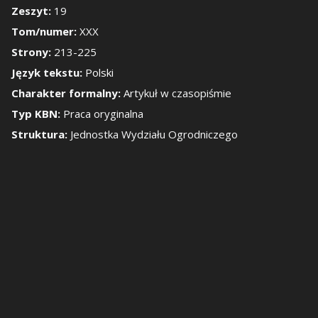
Zeszyt:
19
Tom/numer:
XXX
okaż/Ukryj panel b
Strony:
213-225
Język tekstu:
Polski
Charakter formalny:
Artykuł w czasopiśmie
Typ KBN:
Praca oryginalna
Struktura:
Jednostka Wydziału Ogrodniczego