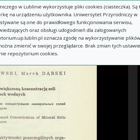
zego w Lublinie wykorzystuje pliki cookies (ciasteczka). Są 
Idź
rkę na urządzeniu użytkownika. Uniwersytet Przyrodniczy w
ystywane są one do prawidłowego funkcjonowania serwisu,
WIĘCEJ INFORMACJI
wiedzających oraz obsługi udogodnień dla zalogowanych
torium.up.lublin.pl oznacza zgodę na wykorzystywanie plikó
 można zmienić w swojej przeglądarce. Brak zmian tych ustawi
nie repozytorium cookies.