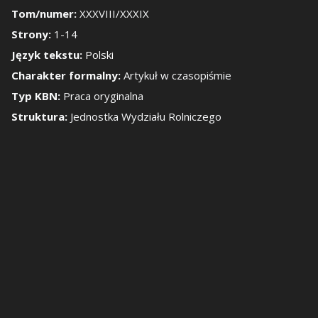
Tom/numer:
XXXVIII/XXXIX
Strony:
1-14
okaż/Ukryj panel b
Język tekstu:
Polski
Charakter formalny:
Artykuł w czasopiśmie
Typ KBN:
Praca oryginalna
Struktura:
Jednostka Wydziału Rolniczego