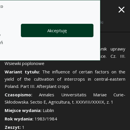
×
to
Opis
Notatki
Akceptuję
w
Autor:
Czesław Michałowski
eń
Tytuł:
Wpływ niektórych czynników na wynik uprawy
międzyplonów w środkowo-wschodniej Polsce. Cz. III.
Wsiewki poplonowe
Wariant tytułu:
The influence of certain factors on the
yield of the cultivation of intercrops in central-eastern
Poland. Part III. Afterplant crops
Czasopismo:
Annales Universitatis Mariae Curie-
Skłodowska. Sectio E, Agricultura, t. XXXVIII/XXXIX, z. 1
Miejsce wydania:
Lublin
Rok wydania:
1983/1984
Zeszyt:
1