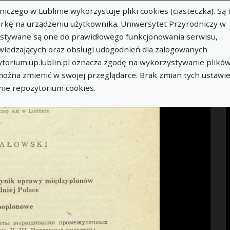
zego w Lublinie wykorzystuje pliki cookies (ciasteczka). Są 
Idź
rkę na urządzeniu użytkownika. Uniwersytet Przyrodniczy w
ystywane są one do prawidłowego funkcjonowania serwisu,
WIĘCEJ INFORMACJI
wiedzających oraz obsługi udogodnień dla zalogowanych
torium.up.lublin.pl oznacza zgodę na wykorzystywanie plikó
 można zmienić w swojej przeglądarce. Brak zmian tych ustawi
nie repozytorium cookies.