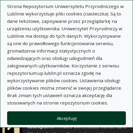
×
Strona Repozytorium Uniwersytetu Przyrodniczego w
Lublinie wykorzystuje pliki cookies (ciasteczka). Są to
dane tekstowe, zapisywane przez przeglądarkę na
Opis
Notatki
urządzeniu użytkownika. Uniwersytet Przyrodniczy w
Lublinie ma dostęp do tych danych. Wykorzystywane
Autor:
są one do prawidłowego funkcjonowania serwisu,
Franciszek Pawłowski
gromadzenia informacji statystycznych o
Alicja Pomykalska
odwiedzających oraz obsługi udogodnień dla
Tytuł:
Reakcja odmian ziemniaka Pola, Sokół i
zalogowanych użytkowników. Korzystanie z serwisu
Narew na niektóre herbicydy. Cz. I. Wpływ
repozytorium.up.lublin.pl oznacza zgodę na
Igrateru na zachwaszczenie i plonowanie
wykorzystywanie plików cookies. Ustawienia obsługi
ziemniaków
plików cookies można zmienić w swojej przeglądarce.
Brak zmian tych ustawień oznacza akceptację dla
Wariant tytułu:
Reaction of potato varieties of
stosowanych na stronie repozytorium cookies.
Pora, Sokół and Narew to some herbcides. Part I.
The influence of ingrater on weed infestation and
yielding of potatoes
Akceptuję
Czasopismo:
Annales Universitatis Mariae Curie-