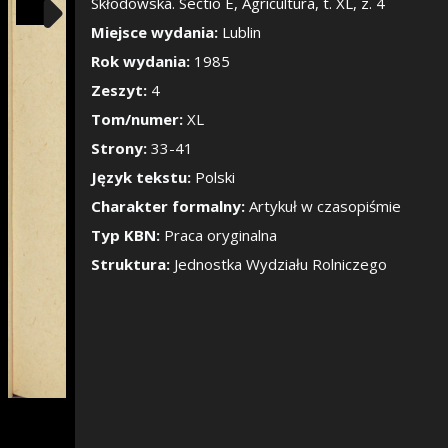
Pokaż/Ukryj pane
Skłodowska. Sectio E, Agricultura, t. XL, z. 4
Miejsce wydania:
Lublin
Rok wydania:
1985
Zeszyt:
4
Tom/numer:
XL
Strony:
33-41
Język tekstu:
Polski
Charakter formalny:
Artykuł w czasopiśmie
Typ KBN:
Praca oryginalna
Struktura:
Jednostka Wydziału Rolniczego