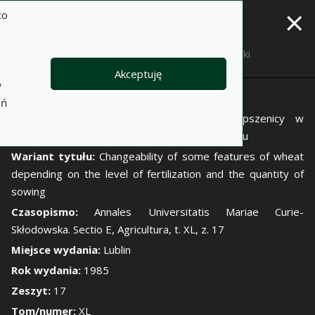
×
to
Opis
Notatki
Akceptuję
w
Autor:
Halina Borkowska-Królik
eń
Tytuł:
Zmienność niektórych cech roślin pszenicy w
zależności od poziomu nawożenia i ilości wysiewu
Wariant tytułu:
Changeability of some features of wheat
depending on the level of fertilization and the quantity of
sowing
Czasopismo:
Annales Universitatis Mariae Curie-
Skłodowska. Sectio E, Agricultura, t. XL, z. 17
Miejsce wydania:
Lublin
Rok wydania:
1985
Zeszyt:
17
Tom/numer:
XL