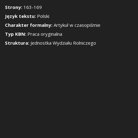
Strony:
163-169
okaż/Ukryj panel b
Język tekstu:
Polski
Charakter formalny:
Artykuł w czasopiśmie
Typ KBN:
Praca oryginalna
Struktura:
Jednostka Wydziału Rolniczego