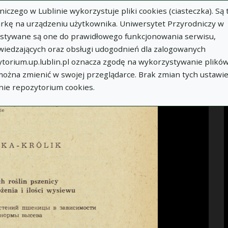
zego w Lublinie wykorzystuje pliki cookies (ciasteczka). Są 
Idź
rkę na urządzeniu użytkownika. Uniwersytet Przyrodniczy w
ystywane są one do prawidłowego funkcjonowania serwisu,
WIĘCEJ INFORMACJI
wiedzających oraz obsługi udogodnień dla zalogowanych
torium.up.lublin.pl oznacza zgodę na wykorzystywanie plikó
 można zmienić w swojej przeglądarce. Brak zmian tych ustawi
nie repozytorium cookies.