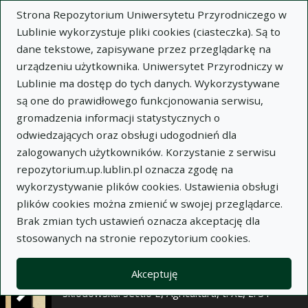
×
Strona Repozytorium Uniwersytetu Przyrodniczego w
Lublinie wykorzystuje pliki cookies (ciasteczka). Są to
dane tekstowe, zapisywane przez przeglądarkę na
Opis
Notatki
urządzeniu użytkownika. Uniwersytet Przyrodniczy w
Lublinie ma dostęp do tych danych. Wykorzystywane
Autor:
są one do prawidłowego funkcjonowania serwisu,
Janusz Lipecki
gromadzenia informacji statystycznych o
Justyna Wieniarska
odwiedzających oraz obsługi udogodnień dla
Jan Selwa
zalogowanych użytkowników. Korzystanie z serwisu
Tytuł:
Wpływ Gesatopu 50 i IBA na ukorzenianie
repozytorium.up.lublin.pl oznacza zgodę na
się zdrewniałych sadzonek porzeczki czerwonej
wykorzystywanie plików cookies. Ustawienia obsługi
odmiany Jonkheer van Tets
plików cookies można zmienić w swojej przeglądarce.
Brak zmian tych ustawień oznacza akceptację dla
Wariant tytułu:
The influence of Gesatop 50
stosowanych na stronie repozytorium cookies.
and IBA on the rooting of hardwood cuttings of
red currant of Jonkheer van Tets variety
Akceptuję
Czasopismo:
Annales Universitatis Mariae Curie-
Skłodowska. Sectio E, Agricultura, t. XL, z. 31