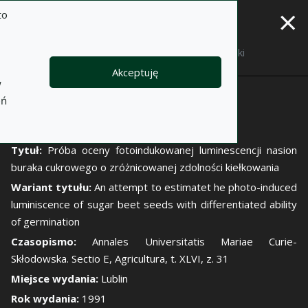
×
to
Opis
Notatki
Akceptuję
w
Autor:
eń
Roman Koper
Barbara Kornas-Czuczwar
Tytuł:
Próba oceny fotoindukowanej luminescencji nasion
buraka cukrowego o zróżnicowanej zdolności kiełkowania
Wariant tytułu:
An attempt to estimatet he photo-induced
luminiscence of sugar beet seeds with differentiated ability
of germination
Czasopismo:
Annales Universitatis Mariae Curie-
Skłodowska. Sectio E, Agricultura, t. XLVI, z. 31
Miejsce wydania:
Lublin
Rok wydania:
1991