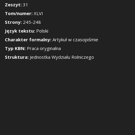
Zeszyt:
31
Tom/numer:
XLVI
okaż/Ukryj panel b
Strony:
245-248
Język tekstu:
Polski
Charakter formalny:
Artykuł w czasopiśmie
Typ KBN:
Praca oryginalna
Struktura:
Jednostka Wydziału Rolniczego