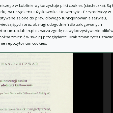
zego w Lublinie wykorzystuje pliki cookies (ciasteczka). Są 
Idź
rkę na urządzeniu użytkownika. Uniwersytet Przyrodniczy w
ystywane są one do prawidłowego funkcjonowania serwisu,
WIĘCEJ INFORMACJI
wiedzających oraz obsługi udogodnień dla zalogowanych
torium.up.lublin.pl oznacza zgodę na wykorzystywanie plikó
 można zmienić w swojej przeglądarce. Brak zmian tych ustawi
nie repozytorium cookies.