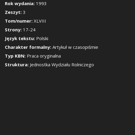
Rok wydania:
1993
Zeszyt:
3
okaż/Ukryj panel b
Tom/numer:
XLVIII
Strony:
17-24
Język tekstu:
Polski
Charakter formalny:
Artykuł w czasopiśmie
Typ KBN:
Praca oryginalna
Struktura:
Jednostka Wydziału Rolniczego