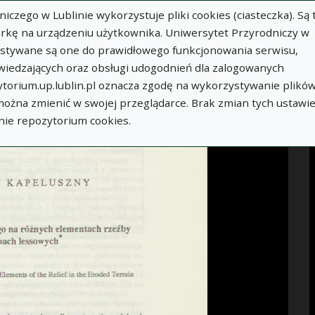
zego w Lublinie wykorzystuje pliki cookies (ciasteczka). Są 
Idź
rkę na urządzeniu użytkownika. Uniwersytet Przyrodniczy w
ystywane są one do prawidłowego funkcjonowania serwisu,
WIĘCEJ INFORMACJI
wiedzających oraz obsługi udogodnień dla zalogowanych
torium.up.lublin.pl oznacza zgodę na wykorzystywanie plikó
 można zmienić w swojej przeglądarce. Brak zmian tych ustawi
nie repozytorium cookies.