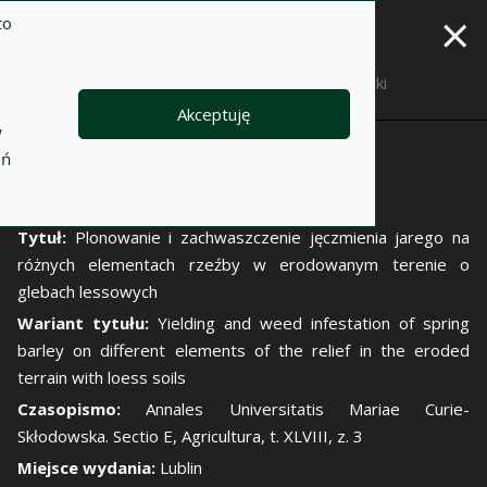
×
to
Opis
Notatki
Akceptuję
w
Autor:
eń
Maria Jędruszczak
Jan Kapeluszny
Tytuł:
Plonowanie i zachwaszczenie jęczmienia jarego na
różnych elementach rzeźby w erodowanym terenie o
glebach lessowych
Wariant tytułu:
Yielding and weed infestation of spring
barley on different elements of the relief in the eroded
terrain with loess soils
Czasopismo:
Annales Universitatis Mariae Curie-
Skłodowska. Sectio E, Agricultura, t. XLVIII, z. 3
Miejsce wydania:
Lublin