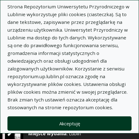
×
Strona Repozytorium Uniwersytetu Przyrodniczego w
Lublinie wykorzystuje pliki cookies (ciasteczka). Są to
dane tekstowe, zapisywane przez przeglądarkę na
Opis
Notatki
urządzeniu użytkownika. Uniwersytet Przyrodniczy w
Lublinie ma dostęp do tych danych. Wykorzystywane
Autor:
są one do prawidłowego funkcjonowania serwisu,
Krystyna Gostkowska
gromadzenia informacji statystycznych o
Stefania Jezierska-Tys
odwiedzających oraz obsługi udogodnień dla
Tytuł:
Przemiany azotu w glebie piaszczystej
zalogowanych użytkowników. Korzystanie z serwisu
wzbogaconej granulatem keratynowo-koro-
repozytorium.up.lublin.pl oznacza zgodę na
mocznikowym lub agramidem
wykorzystywanie plików cookies. Ustawienia obsługi
plików cookies można zmienić w swojej przeglądarce.
Wariant tytułu:
Transformation of nitrogen in
Brak zmian tych ustawień oznacza akceptację dla
sandy soil enriched with keratin-bark-urea
stosowanych na stronie repozytorium cookies.
granulate or agramide
Czasopismo:
Annales Universitatis Mariae Curie-
Akceptuję
Skłodowska. Sectio E, Agricultura, t. LIII, z. 24
Miejsce wydania:
Lublin