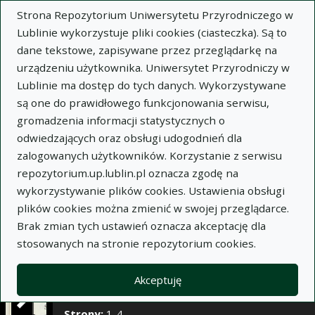
×
Strona Repozytorium Uniwersytetu Przyrodniczego w
Lublinie wykorzystuje pliki cookies (ciasteczka). Są to
dane tekstowe, zapisywane przez przeglądarkę na
Opis
Notatki
urządzeniu użytkownika. Uniwersytet Przyrodniczy w
Lublinie ma dostęp do tych danych. Wykorzystywane
Autor:
Gerhard Bünemann
są one do prawidłowego funkcjonowania serwisu,
Tytuł:
Uniwersalne przystosowanie się roślin
gromadzenia informacji statystycznych o
sadowniczych do stanowiska
odwiedzających oraz obsługi udogodnień dla
zalogowanych użytkowników. Korzystanie z serwisu
Wariant tytułu:
Die weltweite Anpassung der
repozytorium.up.lublin.pl oznacza zgodę na
Obstbäume an den Standort
wykorzystywanie plików cookies. Ustawienia obsługi
Czasopismo:
Annales Universitatis Mariae Curie-
plików cookies można zmienić w swojej przeglądarce.
Skłodowska. Sectio EEE, Horticultura, t. III, z. 1
Brak zmian tych ustawień oznacza akceptację dla
Miejsce wydania:
Lublin
stosowanych na stronie repozytorium cookies.
Rok wydania:
1995
Zeszyt:
1
Akceptuję
Tom/numer:
III
Strony:
1-4