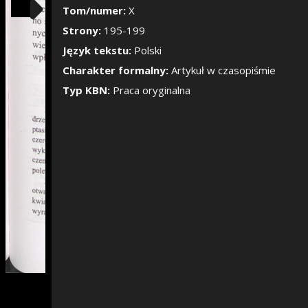
Pokaż/Ukryj pane
Tom/numer:
X
Strony:
195-199
Język tekstu:
Polski
Charakter formalny:
Artykuł w czasopiśmie
Typ KBN:
Praca oryginalna