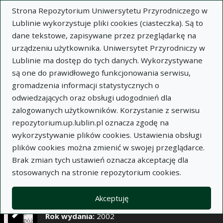
×
Strona Repozytorium Uniwersytetu Przyrodniczego w
Lublinie wykorzystuje pliki cookies (ciasteczka). Są to
dane tekstowe, zapisywane przez przeglądarkę na
Opis
Notatki
urządzeniu użytkownika. Uniwersytet Przyrodniczy w
Lublinie ma dostęp do tych danych. Wykorzystywane
Autor:
są one do prawidłowego funkcjonowania serwisu,
Mirosław Sitarek
gromadzenia informacji statystycznych o
Zygmunt S. Grzyb
odwiedzających oraz obsługi udogodnień dla
Tytuł:
Wpływ podkładek o różnej sile wzrostu na
zalogowanych użytkowników. Korzystanie z serwisu
termin i intensywność kwitnienia czereśni
repozytorium.up.lublin.pl oznacza zgodę na
wykorzystywanie plików cookies. Ustawienia obsługi
Wariant tytułu:
Influence of different
plików cookies można zmienić w swojej przeglądarce.
rootstocks on the intensity and time of blooming
Brak zmian tych ustawień oznacza akceptację dla
of sweet cherry trees
stosowanych na stronie repozytorium cookies.
Czasopismo:
Annales Universitatis Mariae Curie-
Skłodowska. Sectio EEE, Horticultura, t. X
Akceptuję
Miejsce wydania:
Lublin
Rok wydania:
2002