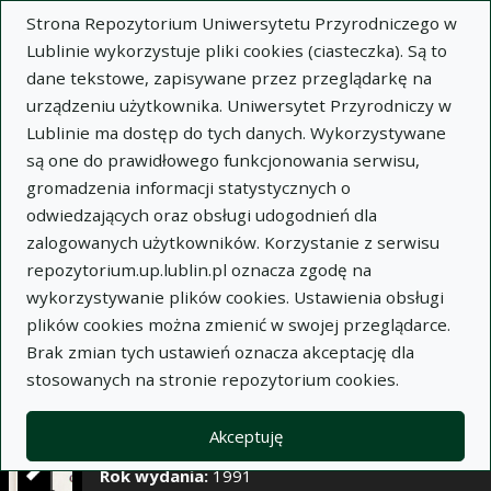
×
Strona Repozytorium Uniwersytetu Przyrodniczego w
Lublinie wykorzystuje pliki cookies (ciasteczka). Są to
dane tekstowe, zapisywane przez przeglądarkę na
Opis
Notatki
urządzeniu użytkownika. Uniwersytet Przyrodniczy w
Lublinie ma dostęp do tych danych. Wykorzystywane
Autor:
Jerzy Gnyp
są one do prawidłowego funkcjonowania serwisu,
Tytuł:
Wzrost i rozwój jałowic mieszańców F1
gromadzenia informacji statystycznych o
(hf x cb) i czystorasowych cb odchowywanych
odwiedzających oraz obsługi udogodnień dla
systemem pastwiskowymi alkierzowym
zalogowanych użytkowników. Korzystanie z serwisu
repozytorium.up.lublin.pl oznacza zgodę na
Wariant tytułu:
The growth and development
wykorzystywanie plików cookies. Ustawienia obsługi
of heifers of the crossbreeds F1 (hf x bw) and
plików cookies można zmienić w swojej przeglądarce.
pure-bred cows bw raised in pasture and recess
Brak zmian tych ustawień oznacza akceptację dla
systems
stosowanych na stronie repozytorium cookies.
Czasopismo:
Annales Universitatis Mariae Curie-
Skłodowska. Sectio EE, Zootechnica, t. IX, z. 2
Akceptuję
Miejsce wydania:
Lublin
Rok wydania:
1991