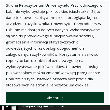
×
Strona Repozytorium Uniwersytetu Przyrodniczego w
Lublinie wykorzystuje pliki cookies (ciasteczka). Są to
dane tekstowe, zapisywane przez przeglądarkę na
Opis
Notatki
urządzeniu użytkownika. Uniwersytet Przyrodniczy w
Lublinie ma dostęp do tych danych. Wykorzystywane
Autor:
są one do prawidłowego funkcjonowania serwisu,
Tadeusz Majewski
gromadzenia informacji statystycznych o
Jan Bystrek
odwiedzających oraz obsługi udogodnień dla
Wiesław Podgórski
zalogowanych użytkowników. Korzystanie z serwisu
Monika Bryl
repozytorium.up.lublin.pl oznacza zgodę na
Tytuł:
Porosty jako bioindykatory
wykorzystywanie plików cookies. Ustawienia obsługi
zanieczyszczenia środowiska miejskiego
plików cookies można zmienić w swojej przeglądarce.
Brak zmian tych ustawień oznacza akceptację dla
Wariant tytułu:
Lichens as bio-indicators of
stosowanych na stronie repozytorium cookies.
urban environment pollution
Czasopismo:
Annales Universitatis Mariae Curie-
Akceptuję
Skłodowska. Sectio EE, Zootechnica, t. XIX, z. 44
Miejsce wydania:
Lublin