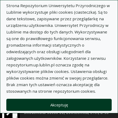
×
Strona Repozytorium Uniwersytetu Przyrodniczego w
Lublinie wykorzystuje pliki cookies (ciasteczka). Są to
dane tekstowe, zapisywane przez przeglądarkę na
Opis
Notatki
urządzeniu użytkownika. Uniwersytet Przyrodniczy w
Lublinie ma dostęp do tych danych. Wykorzystywane
Autor:
są one do prawidłowego funkcjonowania serwisu,
Wacław Krasucki
gromadzenia informacji statystycznych o
Katarzyna Szafran
odwiedzających oraz obsługi udogodnień dla
Eugeniusz R. Grela
zalogowanych użytkowników. Korzystanie z serwisu
Tytuł:
Wpływ dodatku preparatu
repozytorium.up.lublin.pl oznacza zgodę na
zakwaszającego na wyniki tuczu świń żywionych
wykorzystywanie plików cookies. Ustawienia obsługi
mieszankami zawierającymi groch lub łubin żółty
plików cookies można zmienić w swojej przeglądarce.
Brak zmian tych ustawień oznacza akceptację dla
Wariant tytułu:
The effect diets containing
stosowanych na stronie repozytorium cookies.
acidifiers made of pea or yellow on the
performance of growing-finishing pigs
Akceptuję
Czasopismo:
Annales Universitatis Mariae Curie-
Skłodowska. Sectio EE, Zootechnica, t. XX, z. 53