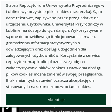
×
Strona Repozytorium Uniwersytetu Przyrodniczego w
Lublinie wykorzystuje pliki cookies (ciasteczka). Są to
dane tekstowe, zapisywane przez przeglądarkę na
Opis
Notatki
urządzeniu użytkownika. Uniwersytet Przyrodniczy w
Lublinie ma dostęp do tych danych. Wykorzystywane
Autor:
są one do prawidłowego funkcjonowania serwisu,
Leon Saba
gromadzenia informacji statystycznych o
Bożena Nowakowicz-Dębek
odwiedzających oraz obsługi udogodnień dla
Wioletta Wnuk
zalogowanych użytkowników. Korzystanie z serwisu
Hanna Bis-Wencel
repozytorium.up.lublin.pl oznacza zgodę na
Teresa Niedźwiadek
wykorzystywanie plików cookies. Ustawienia obsługi
Tytuł:
Poziom wybranych elementów
plików cookies można zmienić w swojej przeglądarce.
mineralnych u owiec z Pomorza Środkowego z
Brak zmian tych ustawień oznacza akceptację dla
uwzględnieniem poszczególnych ogniw łańcucha
stosowanych na stronie repozytorium cookies.
troficznego
Wariant tytułu:
The level of some mineral
Akceptuję
elements in sheep from the central Pomerania
considering the links of trophic chain