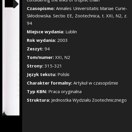
Pokaż/Ukryj pane
Czasopismo:
Annales Universitatis Mariae Curie-
Skłodowska. Sectio EE, Zootechnica, t. XXI, N2, z.
94
Miejsce wydania:
Lublin
Rok wydania:
2003
Zeszyt:
94
Tom/numer:
XXI, N2
Strony:
315-321
Język tekstu:
Polski
Charakter formalny:
Artykuł w czasopiśmie
Typ KBN:
Praca oryginalna
Struktura:
Jednostka Wydziału Zootechnicznego