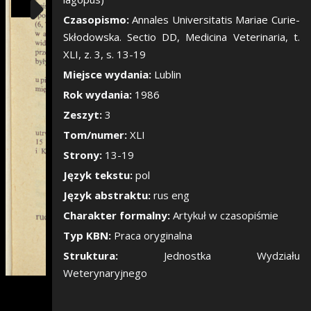
Pokaż/Ukryj pane
Czasopismo:
Annales Universitatis Mariae Curie-
Skłodowska. Sectio DD, Medicina Veterinaria, t.
XLI, z. 3, s. 13-19
Miejsce wydania:
Lublin
Rok wydania:
1986
Zeszyt:
3
Tom/numer:
XLI
Strony:
13-19
Język tekstu:
pol
Język abstraktu:
rus eng
Charakter formalny:
Artykuł w czasopiśmie
Typ KBN:
Praca oryginalna
Struktura:
Jednostka Wydziału
Weterynaryjnego