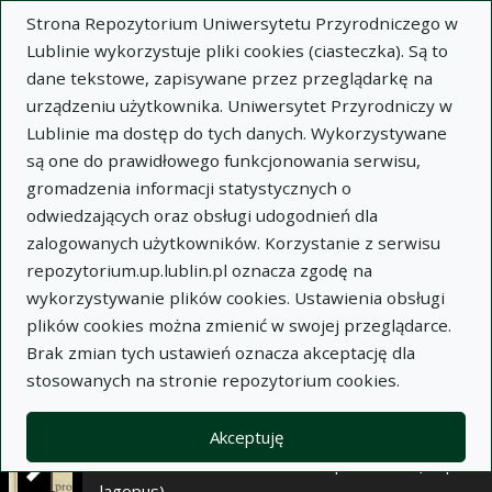
×
Strona Repozytorium Uniwersytetu Przyrodniczego w
Lublinie wykorzystuje pliki cookies (ciasteczka). Są to
dane tekstowe, zapisywane przez przeglądarkę na
Opis
Notatki
urządzeniu użytkownika. Uniwersytet Przyrodniczy w
Lublinie ma dostęp do tych danych. Wykorzystywane
Autor:
są one do prawidłowego funkcjonowania serwisu,
Anna Bujak
gromadzenia informacji statystycznych o
Zbigniew Milart
odwiedzających oraz obsługi udogodnień dla
Marek Jastrzębski
zalogowanych użytkowników. Korzystanie z serwisu
Irena Zioło
repozytorium.up.lublin.pl oznacza zgodę na
Stefan Hereć
wykorzystywanie plików cookies. Ustawienia obsługi
Tytuł:
Topografia i cytoarchitektonika jąder
plików cookies można zmienić w swojej przeglądarce.
nerwów: okoruchowego, bloczkowego i
Brak zmian tych ustawień oznacza akceptację dla
odwodzącego piesaka (Alopex lagopus)
stosowanych na stronie repozytorium cookies.
Wariant tytułu:
Topography and
cytoarchitectonics of nuclei oculomotor, trochlear
Akceptuję
and abducent nerves in the polar fox (Alopex
lagopus)