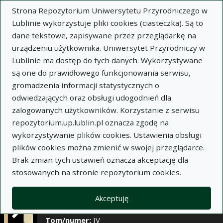
×
Strona Repozytorium Uniwersytetu Przyrodniczego w
Lublinie wykorzystuje pliki cookies (ciasteczka). Są to
dane tekstowe, zapisywane przez przeglądarkę na
Opis
Notatki
urządzeniu użytkownika. Uniwersytet Przyrodniczy w
Lublinie ma dostęp do tych danych. Wykorzystywane
Autor:
Mieczysław Zakryś
są one do prawidłowego funkcjonowania serwisu,
Tytuł:
Przedziurawienie wrzodu żołądka lub
gromadzenia informacji statystycznych o
dwunastnicy
odwiedzających oraz obsługi udogodnień dla
zalogowanych użytkowników. Korzystanie z serwisu
Wariant tytułu:
Perforated gastric or duodenal
repozytorium.up.lublin.pl oznacza zgodę na
ulcer
wykorzystywanie plików cookies. Ustawienia obsługi
Czasopismo:
Annales Universitatis Mariae Curie-
plików cookies można zmienić w swojej przeglądarce.
Skłodowska. Sectio D, Medicina, t. IV, z. 16, s.
Brak zmian tych ustawień oznacza akceptację dla
295-319
stosowanych na stronie repozytorium cookies.
Miejsce wydania:
Lublin
Rok wydania:
1949
Akceptuję
Zeszyt:
16
Tom/numer:
IV