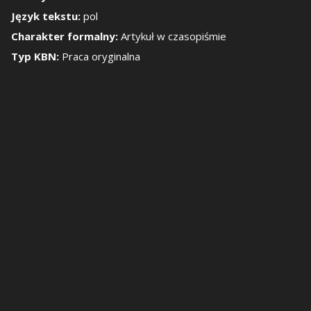
Język tekstu:
pol
okaż/Ukryj panel b
Charakter formalny:
Artykuł w czasopiśmie
Typ KBN:
Praca oryginalna