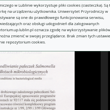
zego w Lublinie wykorzystuje pliki cookies (ciasteczka). Są 
rkę na urządzeniu użytkownika. Uniwersytet Przyrodniczy w
ystywane są one do prawidłowego funkcjonowania serwisu,
WIĘCEJ INFORMACJI
wiedzających oraz obsługi udogodnień dla zalogowanych
torium.up.lublin.pl oznacza zgodę na wykorzystywanie plikó
 można zmienić w swojej przeglądarce. Brak zmian tych ustawi
nie repozytorium cookies.