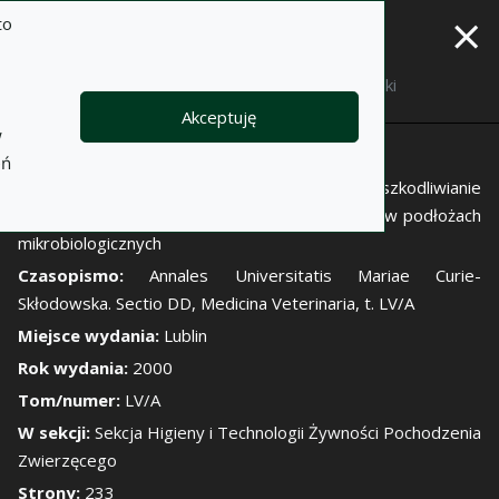
×
to
Opis
Notatki
Akceptuję
w
Autor:
A. Mikołajczyk
eń
Tytuł:
Wpływ kwasu mlekowego na unieszkodliwianie
pałeczek Salmonella w modelowych warunkach w podłożach
mikrobiologicznych
Czasopismo:
Annales Universitatis Mariae Curie-
Skłodowska. Sectio DD, Medicina Veterinaria, t. LV/A
Miejsce wydania:
Lublin
Rok wydania:
2000
Tom/numer:
LV/A
W sekcji:
Sekcja Higieny i Technologii Żywności Pochodzenia
Zwierzęcego
Strony:
233