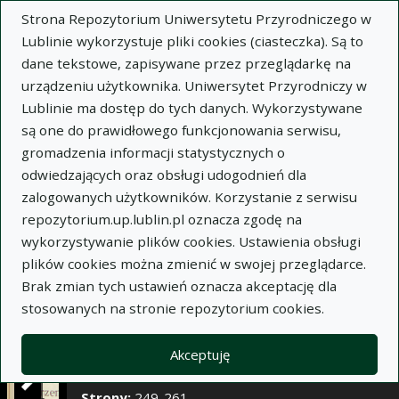
×
Strona Repozytorium Uniwersytetu Przyrodniczego w
Lublinie wykorzystuje pliki cookies (ciasteczka). Są to
dane tekstowe, zapisywane przez przeglądarkę na
Opis
Notatki
urządzeniu użytkownika. Uniwersytet Przyrodniczy w
Lublinie ma dostęp do tych danych. Wykorzystywane
Autor:
Stanisław Surdacki
są one do prawidłowego funkcjonowania serwisu,
Tytuł:
Badania nad zmiennością zawartości
gromadzenia informacji statystycznych o
wosku w plastrze pszczelim
odwiedzających oraz obsługi udogodnień dla
zalogowanych użytkowników. Korzystanie z serwisu
Wariant tytułu:
Studies on the variability of vax
repozytorium.up.lublin.pl oznacza zgodę na
contenst in bee combs
wykorzystywanie plików cookies. Ustawienia obsługi
Czasopismo:
Annales Universitatis Mariae Curie-
plików cookies można zmienić w swojej przeglądarce.
Skłodowska. Sectio E, Agricultura, t. IX, z. 14
Brak zmian tych ustawień oznacza akceptację dla
Miejsce wydania:
Lublin
stosowanych na stronie repozytorium cookies.
Rok wydania:
1954
Zeszyt:
14
Akceptuję
Tom/numer:
IX
Strony:
249-261