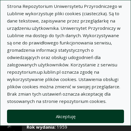
×
Strona Repozytorium Uniwersytetu Przyrodniczego w
Lublinie wykorzystuje pliki cookies (ciasteczka). Są to
dane tekstowe, zapisywane przez przeglądarkę na
Opis
Notatki
urządzeniu użytkownika. Uniwersytet Przyrodniczy w
Lublinie ma dostęp do tych danych. Wykorzystywane
Autor:
są one do prawidłowego funkcjonowania serwisu,
Bohdan Dobrzański
gromadzenia informacji statystycznych o
Ryszard Turski
odwiedzających oraz obsługi udogodnień dla
Józef Pomian
zalogowanych użytkowników. Korzystanie z serwisu
Tytuł:
Charakterystyka gleb Rolniczego Zakładu
repozytorium.up.lublin.pl oznacza zgodę na
Doświadczalnego Czesławice
wykorzystywanie plików cookies. Ustawienia obsługi
plików cookies można zmienić w swojej przeglądarce.
Wariant tytułu:
Description of soils occurring at
Brak zmian tych ustawień oznacza akceptację dla
the Experimental Agricultural Station Czesławice
stosowanych na stronie repozytorium cookies.
Czasopismo:
Annales Universitatis Mariae Curie-
Skłodowska. Sectio E, Agricultura, t. XIV, z. 1
Akceptuję
Miejsce wydania:
Lublin
Rok wydania:
1959