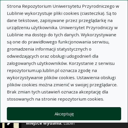
×
Strona Repozytorium Uniwersytetu Przyrodniczego w
Lublinie wykorzystuje pliki cookies (ciasteczka). Są to
dane tekstowe, zapisywane przez przeglądarkę na
Opis
Notatki
urządzeniu użytkownika. Uniwersytet Przyrodniczy w
Lublinie ma dostęp do tych danych. Wykorzystywane
Autor:
są one do prawidłowego funkcjonowania serwisu,
Henryk Mitosek
gromadzenia informacji statystycznych o
Józef Kołodziej
odwiedzających oraz obsługi udogodnień dla
Tytuł:
Pentadowe zróżnicowanie częstości
zalogowanych użytkowników. Korzystanie z serwisu
opadów atmosferycznych w Polsce w latach
repozytorium.up.lublin.pl oznacza zgodę na
1948-1963
wykorzystywanie plików cookies. Ustawienia obsługi
plików cookies można zmienić w swojej przeglądarce.
Wariant tytułu:
Pentad differences in the
Brak zmian tych ustawień oznacza akceptację dla
rainfall frequency in Poland during the years
stosowanych na stronie repozytorium cookies.
1948-1963
Czasopismo:
Annales Universitatis Mariae Curie-
Akceptuję
Skłodowska. Sectio E, Agricultura, t. XXI, z. 5
Miejsce wydania:
Lublin