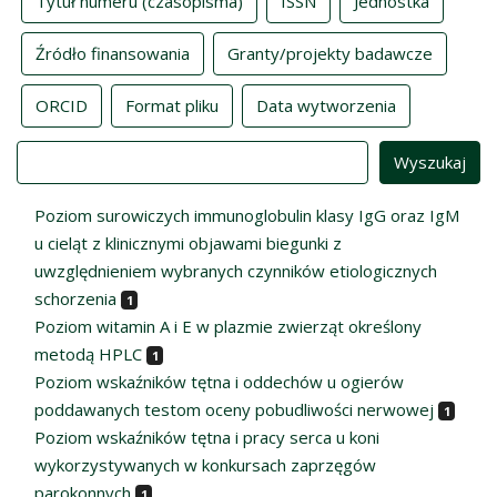
Tytuł numeru (czasopisma)
ISSN
Jednostka
Źródło finansowania
Granty/projekty badawcze
ORCID
Format pliku
Data wytworzenia
Value
Poziom surowiczych immunoglobulin klasy IgG oraz IgM
u cieląt z klinicznymi objawami biegunki z
uwzględnieniem wybranych czynników etiologicznych
schorzenia
1
Poziom witamin A i E w plazmie zwierząt określony
metodą HPLC
1
Poziom wskaźników tętna i oddechów u ogierów
poddawanych testom oceny pobudliwości nerwowej
1
Poziom wskaźników tętna i pracy serca u koni
wykorzystywanych w konkursach zaprzęgów
parokonnych
1