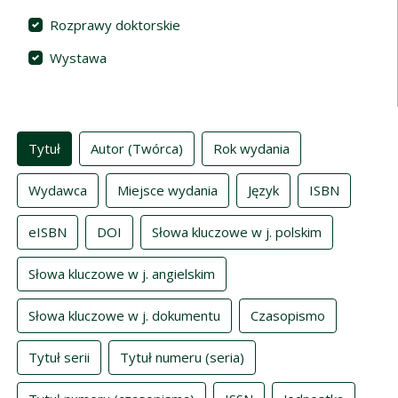
Rozprawy doktorskie
Wystawa
Indeksy
Tytuł
Autor (Twórca)
Rok wydania
Wydawca
Miejsce wydania
Język
ISBN
eISBN
DOI
Słowa kluczowe w j. polskim
Słowa kluczowe w j. angielskim
Słowa kluczowe w j. dokumentu
Czasopismo
Tytuł serii
Tytuł numeru (seria)