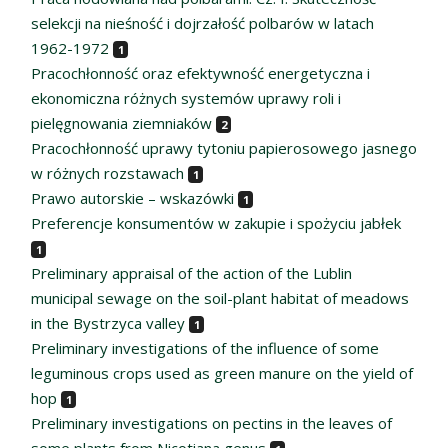
selekcji na nieśność i dojrzałość polbarów w latach
1962-1972
1
Pracochłonność oraz efektywność energetyczna i
ekonomiczna różnych systemów uprawy roli i
pielęgnowania ziemniaków
2
Pracochłonność uprawy tytoniu papierosowego jasnego
w różnych rozstawach
1
Prawo autorskie – wskazówki
1
Preferencje konsumentów w zakupie i spożyciu jabłek
1
Preliminary appraisal of the action of the Lublin
municipal sewage on the soil-plant habitat of meadows
in the Bystrzyca valley
1
Preliminary investigations of the influence of some
leguminous crops used as green manure on the yield of
hop
1
Preliminary investigations on pectins in the leaves of
some plants from Nicotiana genus