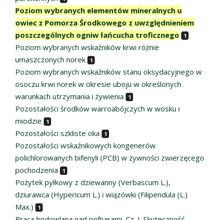
Poziom wybranych elementów mineralnych u
owiec z Pomorza Środkowego z uwzględnieniem
poszczególnych ogniw łańcucha troficznego
1
Poziom wybranych wskaźników krwi różnie
umaszczonych norek
1
Poziom wybranych wskaźników stanu oksydacyjnego w
osoczu krwi norek w okresie uboju w określonych
warunkach utrzymania i żywienia
1
Pozostałości środków warroabójczych w wosku i
miodzie
1
Pozostałości szkliste oka
1
Pozostałości wskaźnikowych kongenerów
polichlorowanych bifenyli (PCB) w żywności zwierzęcego
pochodzenia
1
Pożytek pyłkowy z dziewanny (Verbascum L.),
dziurawca (Hypericum L.) i wiązówki (Filipendula (L.)
Max.)
1
Praca hodowlana nad polbarami. Cz. I. Skuteczność