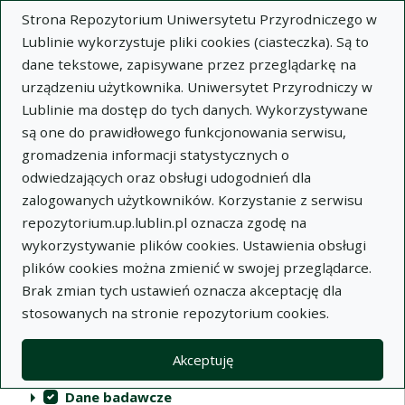
Strona Repozytorium Uniwersytetu Przyrodniczego w
Lublinie wykorzystuje pliki cookies (ciasteczka). Są to
dane tekstowe, zapisywane przez przeglądarkę na
urządzeniu użytkownika. Uniwersytet Przyrodniczy w
Lublinie ma dostęp do tych danych. Wykorzystywane
Repozytorium Uniwersytetu
są one do prawidłowego funkcjonowania serwisu,
Przyrodniczego w Lublinie
gromadzenia informacji statystycznych o
odwiedzających oraz obsługi udogodnień dla
Indeksy
zalogowanych użytkowników. Korzystanie z serwisu
repozytorium.up.lublin.pl oznacza zgodę na
wykorzystywanie plików cookies. Ustawienia obsługi
Akcje na kolekcjach
Kolekcje
(automatyczne przeładowanie treści)
Wyczyść
Zaznacz wszystko
plików cookies można zmienić w swojej przeglądarce.
Brak zmian tych ustawień oznacza akceptację dla
Publikacje naukowe
stosowanych na stronie repozytorium cookies.
Materiały audiowizualne
Akceptuję
Publikacje inne
Dane badawcze