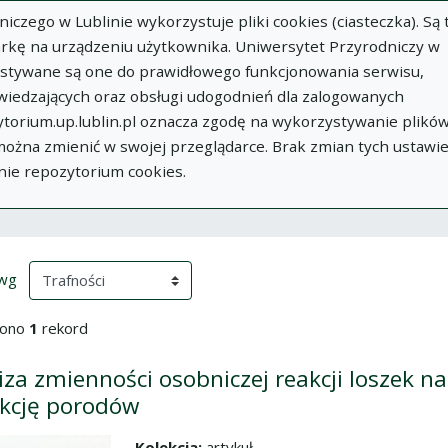
zego w Lublinie wykorzystuje pliki cookies (ciasteczka). Są 
rkę na urządzeniu użytkownika. Uniwersytet Przyrodniczy w
ystywane są one do prawidłowego funkcjonowania serwisu,
wiedzających oraz obsługi udogodnień dla zalogowanych
torium.up.lublin.pl oznacza zgodę na wykorzystywanie plikó
w
Dodaj
O
Dokumenty
In
 można zmienić w swojej przeglądarce. Brak zmian tych ustawi
publikację
Repozytorium
nie repozytorium cookies.
ki wyszukiwania
przeładowanie treści)
(automatyczne przeładowanie treści)
 wg
iono
1
rekord
iza zmienności osobniczej reakcji loszek n
kcję porodów
Kolekcja:
artykuł