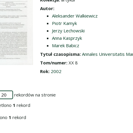
dź do zbioru
Autor:
Aleksander Walkiewicz
Piotr Kamyk
Jerzy Lechowski
Anna Kasprzyk
Marek Babicz
Tytuł czasopisma:
Annales Universitatis Ma
Tom/numer:
XX 8
Rok:
2002
rekordów na stronie
etlono
1
rekord
iono
1
rekord