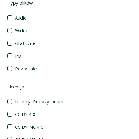
Typy plików
(automatyczne przeładowanie treści)
Audio
Wideo
Graficzne
PDF
Pozostałe
Licencja
(automatyczne przeładowanie treści)
Licencja Repozytorium
CC BY 4.0
CC BY-NC 4.0