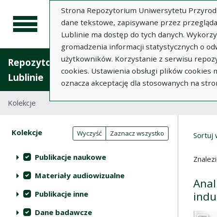
Strona Repozytorium Uniwersytetu Przyrodnic
dane tekstowe, zapisywane przez przegląda
Lublinie ma dostęp do tych danych. Wykorz
gromadzenia informacji statystycznych o od
użytkowników. Korzystanie z serwisu repozy
Repozytorium Uniwersytetu Przyrodniczego 
cookies. Ustawienia obsługi plików cookies
Lublinie
oznacza akceptację dla stosowanych na stro
Kolekcje
Lista wyników wyszukiwania
Wyni
Filtry wyszukiwania (automatyczne 
Akcje na kolekcjach
Kolekcje
(automatyczne przeładowanie treści)
Wyczyść
Zaznacz wszystko
Sortuj
Publikacje naukowe
Znalez
Materiały audiowizualne
Anal
Publikacje inne
indu
Dane badawcze