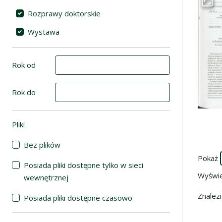
Przej
Rozprawy doktorskie
Wystawa
Rok od
Rok do
Pliki
(automatyczne przeładowanie treści)
Bez plików
Pokaż
Posiada pliki dostępne tylko w sieci
Wyświ
wewnętrznej
Znalez
Posiada pliki dostępne czasowo