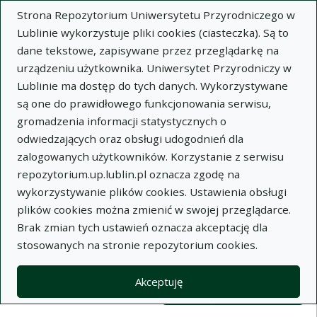
Strona Repozytorium Uniwersytetu Przyrodniczego w
Lublinie wykorzystuje pliki cookies (ciasteczka). Są to
dane tekstowe, zapisywane przez przeglądarkę na
urządzeniu użytkownika. Uniwersytet Przyrodniczy w
Lublinie ma dostęp do tych danych. Wykorzystywane
Wysz
są one do prawidłowego funkcjonowania serwisu,
gromadzenia informacji statystycznych o
Wyszukaj
odwiedzających oraz obsługi udogodnień dla
zalogowanych użytkowników. Korzystanie z serwisu
repozytorium.up.lublin.pl oznacza zgodę na
Repozytorium Uniwersytetu
wykorzystywanie plików cookies. Ustawienia obsługi
plików cookies można zmienić w swojej przeglądarce.
Przyrodniczego w Lublinie
Brak zmian tych ustawień oznacza akceptację dla
stosowanych na stronie repozytorium cookies.
Kolekcje
Lista wyników wyszukiwania
Akceptuję
Filtry wyszukiwania (automatyczne 
Akcje na kolekcjach
Kolekcje
(automatyczne przeładowanie treści)
Wyczyść
Zaznacz wszystko