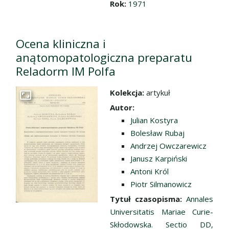
Rok:
1971
Ocena kliniczna i
anątomopatologiczna preparatu
Reladorm IM Polfa
Kolekcja:
artykuł
Przejdź do zbioru
Autor:
Julian Kostyra
Bolesław Rubaj
Andrzej Owczarewicz
Janusz Karpiński
Antoni Król
Piotr Silmanowicz
Tytuł czasopisma:
Annales
Universitatis Mariae Curie-
Skłodowska. Sectio DD,