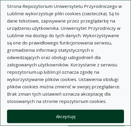
Strona Repozytorium Uniwersytetu Przyrodniczego w
Lublinie wykorzystuje pliki cookies (ciasteczka). Są to
dane tekstowe, zapisywane przez przeglądarkę na
urządzeniu użytkownika. Uniwersytet Przyrodniczy w
Lublinie ma dostęp do tych danych. Wykorzystywane
Wysz
są one do prawidłowego funkcjonowania serwisu,
gromadzenia informacji statystycznych o
Wyszukaj
odwiedzających oraz obsługi udogodnień dla
zalogowanych użytkowników. Korzystanie z serwisu
repozytorium.up.lublin.pl oznacza zgodę na
Repozytorium Uniwersytetu
wykorzystywanie plików cookies. Ustawienia obsługi
plików cookies można zmienić w swojej przeglądarce.
Przyrodniczego w Lublinie
Brak zmian tych ustawień oznacza akceptację dla
stosowanych na stronie repozytorium cookies.
Kolekcje
Lista wyników wyszukiwania
Akceptuję
Filtry wyszukiwania (automatyczne 
Akcje na kolekcjach
Kolekcje
(automatyczne przeładowanie treści)
Wyczyść
Zaznacz wszystko