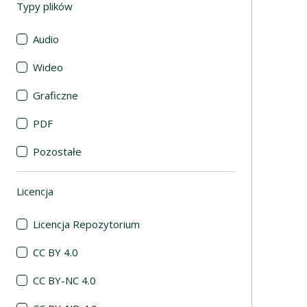
Typy plików
(automatyczne przeładowanie treści)
Audio
Wideo
Graficzne
PDF
Pozostałe
Licencja
(automatyczne przeładowanie treści)
Licencja Repozytorium
CC BY 4.0
CC BY-NC 4.0