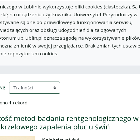
zego w Lublinie wykorzystuje pliki cookies (ciasteczka). Są 
rkę na urządzeniu użytkownika. Uniwersytet Przyrodniczy w
ystywane są one do prawidłowego funkcjonowania serwisu,
wiedzających oraz obsługi udogodnień dla zalogowanych
torium.up.lublin.pl oznacza zgodę na wykorzystywanie plikó
w
Dodaj
O
Dokumenty
In
 można zmienić w swojej przeglądarce. Brak zmian tych ustawi
publikację
Repozytorium
nie repozytorium cookies.
ki wyszukiwania
przeładowanie treści)
(automatyczne przeładowanie treści)
 wg
iono
1
rekord
ość metod badania rentgenologicznego w
krzelowego zapalenia płuc u świń
Kolekcja:
artykuł