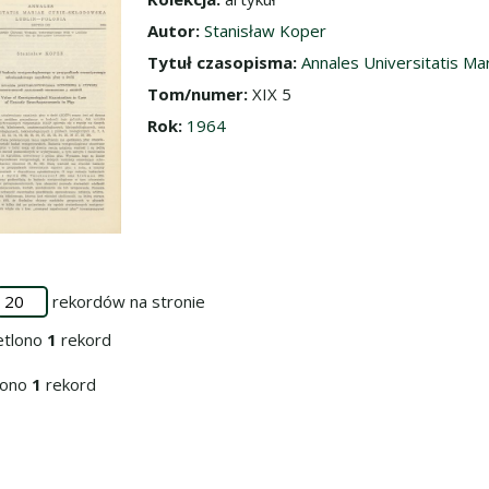
dź do zbioru
Autor:
Stanisław Koper
Tytuł czasopisma:
Annales Universitatis Ma
Tom/numer:
XIX 5
Rok:
1964
rekordów na stronie
etlono
1
rekord
iono
1
rekord