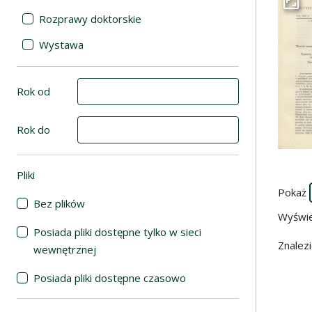
Przej
Rozprawy doktorskie
Wystawa
Rok od
Rok do
Pliki
(automatyczne przeładowanie treści)
Pokaż
Bez plików
Wyświ
Posiada pliki dostępne tylko w sieci
Znalez
wewnętrznej
Posiada pliki dostępne czasowo