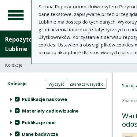
Strona Repozytorium Uniwersytetu Przyrodnic
dane tekstowe, zapisywane przez przegląda
Lublinie ma dostęp do tych danych. Wykorz
gromadzenia informacji statystycznych o od
użytkowników. Korzystanie z serwisu repozy
Repozytorium Uniwersytetu Przyrodniczego 
cookies. Ustawienia obsługi plików cookies
Lublinie
oznacza akceptację dla stosowanych na stro
Kolekcje
Lista wyników wyszukiwania
Wyni
Filtry wyszukiwania (automatyczne 
Akcje na kolekcjach
Kolekcje
(automatyczne przeładowanie treści)
Wyczyść
Zaznacz wszystko
Sortuj
Publikacje naukowe
Znalez
Materiały audiowizualne
Wart
Publikacje inne
odos
Dane badawcze