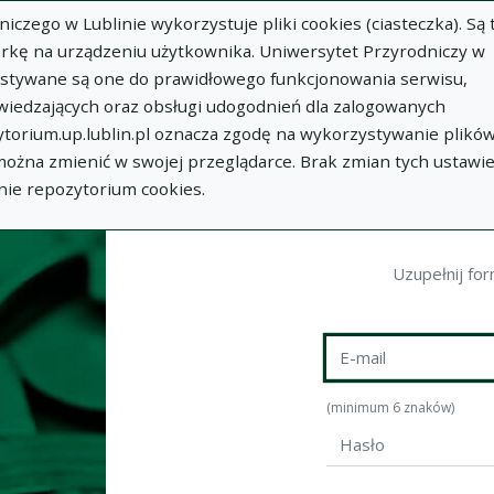
zego w Lublinie wykorzystuje pliki cookies (ciasteczka). Są 
rkę na urządzeniu użytkownika. Uniwersytet Przyrodniczy w
ystywane są one do prawidłowego funkcjonowania serwisu,
wiedzających oraz obsługi udogodnień dla zalogowanych
torium.up.lublin.pl oznacza zgodę na wykorzystywanie plikó
 można zmienić w swojej przeglądarce. Brak zmian tych ustawi
nie repozytorium cookies.
Uzupełnij for
E-mail
*
(minimum 6 znaków)
Hasło
*