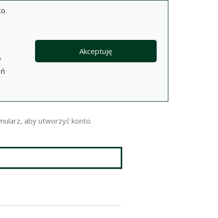
to
Akceptuję
w
eń
mularz, aby utworzyć konto.