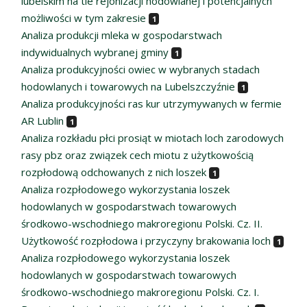
lubelskim na tle rejonizacji hodowlanej i potencjalnych
możliwości w tym zakresie
1
Analiza produkcji mleka w gospodarstwach
indywidualnych wybranej gminy
1
Analiza produkcyjności owiec w wybranych stadach
hodowlanych i towarowych na Lubelszczyźnie
1
Analiza produkcyjności ras kur utrzymywanych w fermie
AR Lublin
1
Analiza rozkładu płci prosiąt w miotach loch zarodowych
rasy pbz oraz związek cech miotu z użytkowością
rozpłodową odchowanych z nich loszek
1
Analiza rozpłodowego wykorzystania loszek
hodowlanych w gospodarstwach towarowych
środkowo-wschodniego makroregionu Polski. Cz. II.
Użytkowość rozpłodowa i przyczyny brakowania loch
1
Analiza rozpłodowego wykorzystania loszek
hodowlanych w gospodarstwach towarowych
środkowo-wschodniego makroregionu Polski. Cz. I.