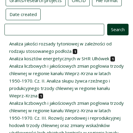
Grants/research projects
ORCID
File format
Date created
Value
Analiza jakości rozsady tytoniowej w zależności od
rodzaju stosowanego podłoża
1
Analiza kosztów energetycznych w SHR Ulhówek
1
Analiza liczbowych i jakościowych zmian pogłowia trzody
chlewnej w regionie kanału Wieprz-Krzna w latach
1950-1970. Cz. II. Analiza skupu żywca rzeźnego i
produkcyjnego trzody chlewnej w regionie kanału
Wieprz-Krzna
1
Analiza liczbowych i jakościowych zmian pogłowia trzody
chlewnej w regionie kanału Wieprz-Krzna w latach
1950-1970. Cz. III. Rozwój zarodowej i reprodukcyjnej
hodowli trzody chlewnej oraz zmiany wskaźników
użytkowności loch objętych kontrolą w regionie kanału