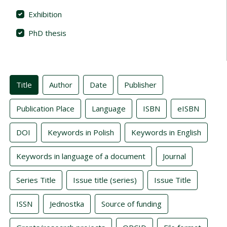
Exhibition
PhD thesis
Indexes
Title
Author
Date
Publisher
Publication Place
Language
ISBN
eISBN
DOI
Keywords in Polish
Keywords in English
Keywords in language of a document
Journal
Series Title
Issue title (series)
Issue Title
ISSN
Jednostka
Source of funding