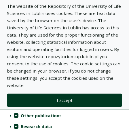
The website of the Repository of the University of Life
Sciences in Lublin uses cookies. These are text data
saved by the browser on the user's device. The
University of Life Sciences in Lublin has access to this
data. They are used for the proper functioning of the
Repository of University of Life Sciences
website, collecting statistical information about
in Lublin
visitors and operating facilities for logged in users. By
using the website repozytorium.up.lublin.pl you
Indexes
consent to the use of cookies. The cookie settings can
be changed in your browser. If you do not change
these settings, you accept the cookies used on the
Actions on collections
Collections
(automatic content reloading)
Clear
Select all
website.
Scientific publications
I accept
Audiovisual materials
Other publications
Research data