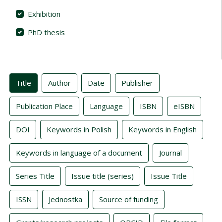
Exhibition
PhD thesis
Indexes
Title
Author
Date
Publisher
Publication Place
Language
ISBN
eISBN
DOI
Keywords in Polish
Keywords in English
Keywords in language of a document
Journal
Series Title
Issue title (series)
Issue Title
ISSN
Jednostka
Source of funding