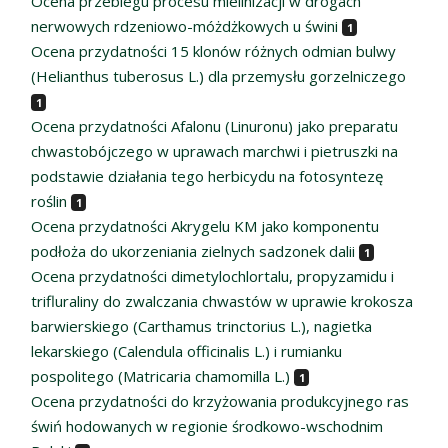
Ocena przebiegu procesu mielinizacji w drogach
nerwowych rdzeniowo-móżdżkowych u świni
1
Ocena przydatności 15 klonów różnych odmian bulwy
(Helianthus tuberosus L.) dla przemysłu gorzelniczego
1
Ocena przydatności Afalonu (Linuronu) jako preparatu
chwastobójczego w uprawach marchwi i pietruszki na
podstawie działania tego herbicydu na fotosyntezę
roślin
1
Ocena przydatności Akrygelu KM jako komponentu
podłoża do ukorzeniania zielnych sadzonek dalii
1
Ocena przydatności dimetylochlortalu, propyzamidu i
trifluraliny do zwalczania chwastów w uprawie krokosza
barwierskiego (Carthamus trinctorius L.), nagietka
lekarskiego (Calendula officinalis L.) i rumianku
pospolitego (Matricaria chamomilla L.)
1
Ocena przydatności do krzyżowania produkcyjnego ras
świń hodowanych w regionie środkowo-wschodnim