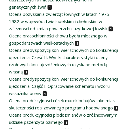
genetycznych świń
1
Ocena pozyskania zwierząt łownych w latach 1975—
1982 w województwie lubelskim i chełmskim w
zależności od zmian powierzchni użytkowej łowisk
1
Ocena pracochłonności chowu bydła mlecznego w
gospodarstwach wielkostadnych
1
Ocena predyspozycji koni wierzchowych do konkurencji
ujeżdżenia. Część II. Wyniki charakterystyki i oceny
czołowych koni ujeżdżeniowych uzyskane metodą
własną
1
Ocena predyspozycji koni wierzchowych do konkurencji
ujeżdżenia. Część I. Opracowanie schematu i wzoru
wskaźnika oceny
1
Ocena produkcyjności córek matek buhajów jako miara
skuteczności realizowanego programu hodowlanego
1
Ocena produkcyjności płodozmianów o zróżnicowanym
udziale pszenżyta ozimego
1