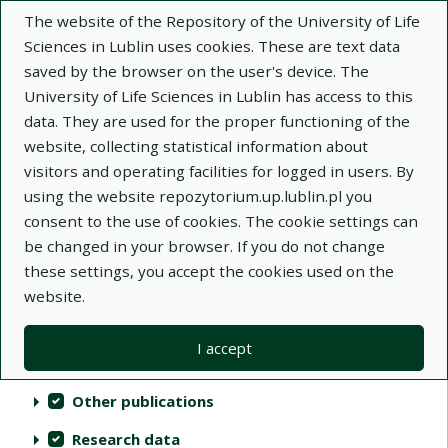
The website of the Repository of the University of Life
Sciences in Lublin uses cookies. These are text data
saved by the browser on the user's device. The
University of Life Sciences in Lublin has access to this
data. They are used for the proper functioning of the
Repository of University of Life Sciences
website, collecting statistical information about
in Lublin
visitors and operating facilities for logged in users. By
using the website repozytorium.up.lublin.pl you
Indexes
consent to the use of cookies. The cookie settings can
be changed in your browser. If you do not change
these settings, you accept the cookies used on the
Actions on collections
Collections
(automatic content reloading)
Clear
Select all
website.
Scientific publications
I accept
Audiovisual materials
Other publications
Research data