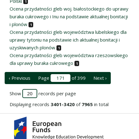
Polski
1
Ocena przydatności gleb woj. białostockiego do uprawy
buraka cukrowego i Inu na podstawie aktualnej bonitacji
i plonów
1
Ocena przydatności gleb województwa lubelskiego dla
uprawy tytoniu na podstawie ich aktualnej bonitacji i
uzyskiwanych plonów
1
Ocena przydatności gleb województwa rzeszowskiego
dla uprawy buraka cukrowego
1
‹ Previous
Page
of 399
Next ›
Show
records per page
Displaying records
3401-3420
of
7965
in total