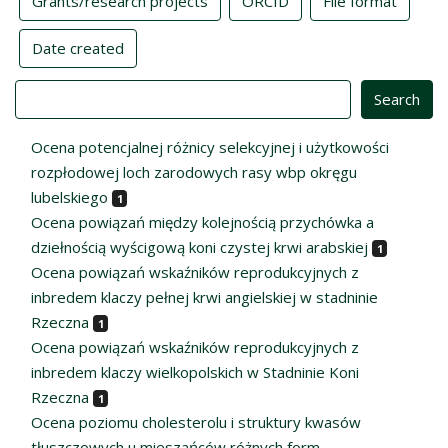
Grants/research projects
ORCID
File format
Date created
Value
Ocena potencjalnej różnicy selekcyjnej i użytkowości
rozpłodowej loch zarodowych rasy wbp okręgu
lubelskiego
1
Ocena powiązań między kolejnością przychówka a
dziełnością wyścigową koni czystej krwi arabskiej
1
Ocena powiązań wskaźników reprodukcyjnych z
inbredem klaczy pełnej krwi angielskiej w stadninie
Rzeczna
1
Ocena powiązań wskaźników reprodukcyjnych z
inbredem klaczy wielkopolskich w Stadninie Koni
Rzeczna
1
Ocena poziomu cholesterolu i struktury kwasów
tłuszczowych u mieszańców różnych form