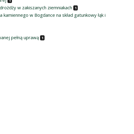
rej
1
 drożdży w zakiszanych ziemniakach
1
 kamiennego w Bogdance na skład gatunkowy łąk i
wanej pełną uprawą
1