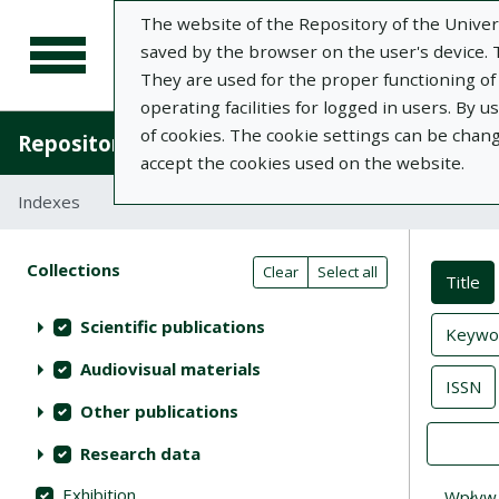
The website of the Repository of the Univers
saved by the browser on the user's device. Th
They are used for the proper functioning of t
operating facilities for logged in users. By 
of cookies. The cookie settings can be chan
Repository of University of Life Sciences in L
accept the cookies used on the website.
Indexes
Inde
Actions on collections
Collections
(automatic content reloading)
Clear
Select all
Title
Scientific publications
Keywor
Audiovisual materials
ISSN
Other publications
Value
Research data
Exhibition
Wpływ m