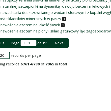
następczy terminu siewu na elementy struktury plonu pszenicy ja
naturalnej szczepionki na dynamikę rozwoju bakterii mlekowych i
nawadniania deszczownianego wodami słonawymi z kopalni węgła
ość składników mineralnych w paszy
1
nawożenia azotem na jakość śliwek
1
nawożenia azotem na plony i skład gatunkowy łąki zagospodaro
ous
Page
of 399
Next ›
records per page
ying records
6761-6780
of
7965
in total