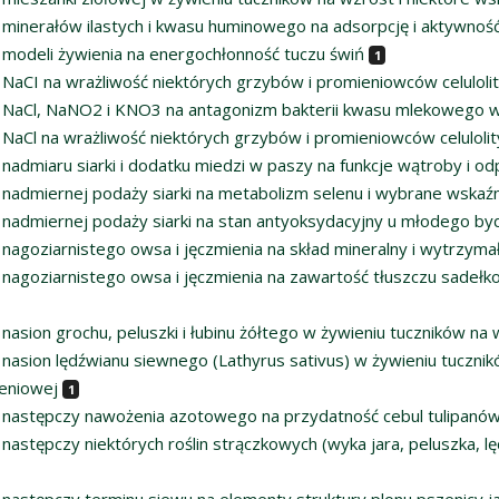
minerałów ilastych i kwasu huminowego na adsorpcję i aktywność c
modeli żywienia na energochłonność tuczu świń
1
NaCI na wrażliwość niektórych grzybów i promieniowców celulolit
NaCl, NaNO2 i KNO3 na antagonizm bakterii kwasu mlekowego w
NaCl na wrażliwość niektórych grzybów i promieniowców celuloli
nadmiaru siarki i dodatku miedzi w paszy na funkcje wątroby i 
nadmiernej podaży siarki na metabolizm selenu i wybrane wskaźn
nadmiernej podaży siarki na stan antyoksydacyjny u młodego by
nagoziarnistego owsa i jęczmienia na skład mineralny i wytrzymał
nagoziarnistego owsa i jęczmienia na zawartość tłuszczu sadełko
asion grochu, peluszki i łubinu żółtego w żywieniu tuczników na 
nasion lędźwianu siewnego (Lathyrus sativus) w żywieniu tucznik
ieniowej
1
następczy nawożenia azotowego na przydatność cebul tulipanów 
astępczy niektórych roślin strączkowych (wyka jara, peluszka, lę