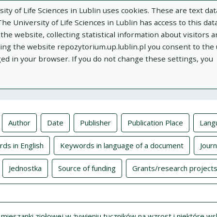
ity of Life Sciences in Lublin uses cookies. These are text dat
e University of Life Sciences in Lublin has access to this data
he website, collecting statistical information about visitors 
using the website repozytorium.up.lublin.pl you consent to the
ged in your browser. If you do not change these settings, you
ublin
Add publication
About
Documen
xes
Author
Date
Publisher
Publication Place
Lang
ds in English
Keywords in language of a document
Journ
Jednostka
Source of funding
Grants/research project
ieszanki ziołowej w żywieniu tuczników na wzrost i niektóre wska