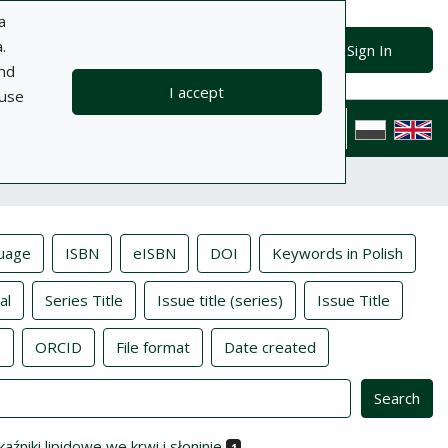
a
.
Sign In
and
I accept
 use
ts
Information
Help
Privacy policy
Contact
Polska wersj
uage
ISBN
eISBN
DOI
Keywords in Polish
al
Series Title
Issue title (series)
Issue Title
s
ORCID
File format
Date created
źniki lipidowe we krwi i słoninie
1