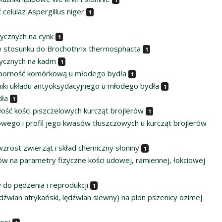
elulaz Aspergillus niger
1
ycznych na cynk
1
 stosunku do Brochothrix thermosphacta
1
tycznych na kadm
1
odporność komórkową u młodego bydła
1
iki układu antyoksydacyjnego u młodego bydła
1
dła
1
ość kości piszczelowych kurcząt brojlerów
1
wego i profil jego kwasów tłuszczowych u kurcząt brojlerów
wzrost zwierząt i skład chemiczny słoniny
1
ów na parametry fizyczne kości udowej, ramiennej, łokciowej
do pędzenia i reprodukcji
1
dźwian afrykański, lędźwian siewny) na plon pszenicy ozimej