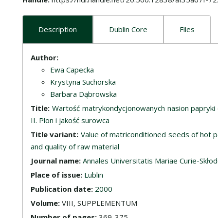
Description
Dublin Core
Files
Description
Author:
Ewa Capecka
Krystyna Suchorska
Barbara Dąbrowska
Title:
Wartość matrykondycjonowanych nasion papryki 
II. Plon i jakość surowca
Title variant:
Value of matriconditioned seeds of hot p
and quality of raw material
Journal name:
Annales Universitatis Mariae Curie-Skło
Place of issue:
Lublin
Publication date:
2000
Volume:
VIII, SUPPLEMENTUM
Number of pages:
369-375