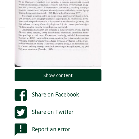
ć
Show content
d
Share on
Facebook
Share on
Twitter
Report an error