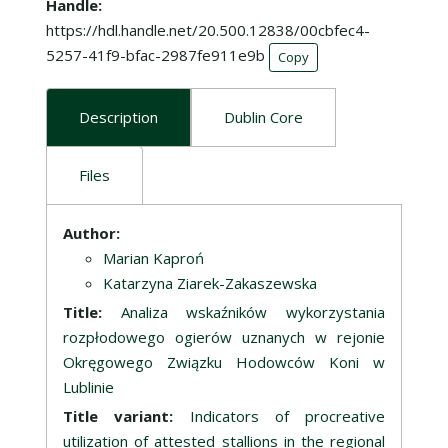
Handle
https://hdl.handle.net/20.500.12838/00cbfec4-
5257-41f9-bfac-2987fe911e9b
Copy
Description
Dublin Core
Files
Description
Author:
Marian Kaproń
Katarzyna Ziarek-Zakaszewska
Title:
Analiza wskaźników wykorzystania
rozpłodowego ogierów uznanych w rejonie
Okręgowego Związku Hodowców Koni w
Lublinie
Title variant:
Indicators of procreative
utilization of attested stallions in the regional