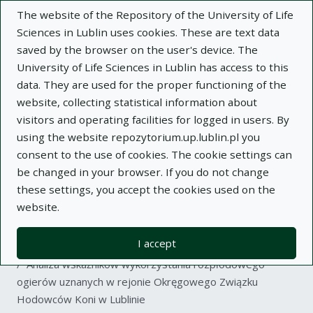
The website of the Repository of the University of Life
Sciences in Lublin uses cookies. These are text data
saved by the browser on the user's device. The
University of Life Sciences in Lublin has access to this
data. They are used for the proper functioning of the
Adva
website, collecting statistical information about
visitors and operating facilities for logged in users. By
Search
using the website repozytorium.up.lublin.pl you
consent to the use of cookies. The cookie settings can
be changed in your browser. If you do not change
Repository of University of Life Sciences
these settings, you accept the cookies used on the
website.
in Lublin
I accept
Kolekcje
article
Analiza wskaźników wykorzystania rozpłodowego
ogierów uznanych w rejonie Okręgowego Związku
Hodowców Koni w Lublinie