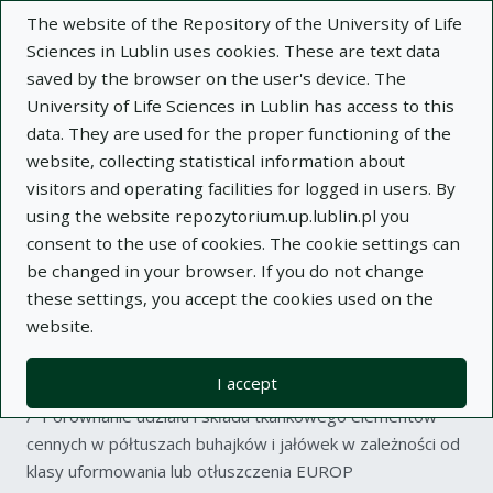
The website of the Repository of the University of Life
Sciences in Lublin uses cookies. These are text data
saved by the browser on the user's device. The
University of Life Sciences in Lublin has access to this
data. They are used for the proper functioning of the
Adva
website, collecting statistical information about
visitors and operating facilities for logged in users. By
Search
using the website repozytorium.up.lublin.pl you
consent to the use of cookies. The cookie settings can
be changed in your browser. If you do not change
Repository of University of Life Sciences
these settings, you accept the cookies used on the
website.
in Lublin
I accept
Kolekcje
article
Porównanie udziału i składu tkankowego elementów
cennych w półtuszach buhajków i jałówek w zależności od
klasy uformowania lub otłuszczenia EUROP