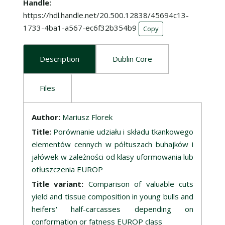
Handle
https://hdl.handle.net/20.500.12838/45694c13-
1733-4ba1-a567-ec6f32b354b9
Copy
Description
Dublin Core
Files
Description
Author:
Mariusz Florek
Title:
Porównanie udziału i składu tkankowego
elementów cennych w półtuszach buhajków i
jałówek w zależności od klasy uformowania lub
otłuszczenia EUROP
Title variant:
Comparison of valuable cuts
yield and tissue composition in young bulls and
heifers' half-carcasses depending on
conformation or fatness EUROP class