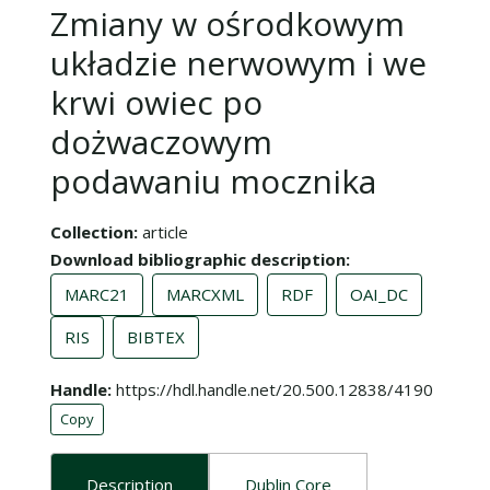
Zmiany w ośrodkowym
układzie nerwowym i we
krwi owiec po
dożwaczowym
podawaniu mocznika
Collection
article
Download bibliographic description
MARC21
MARCXML
RDF
OAI_DC
RIS
BIBTEX
Handle
https://hdl.handle.net/20.500.12838/4190
Copy
Description
Dublin Core