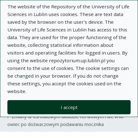
The website of the Repository of the University of Life
Sciences in Lublin uses cookies. These are text data
saved by the browser on the user's device. The
University of Life Sciences in Lublin has access to this
data. They are used for the proper functioning of the
Adva
website, collecting statistical information about
visitors and operating facilities for logged in users. By
Search
using the website repozytorium.up.lublin.pl you
consent to the use of cookies. The cookie settings can
be changed in your browser. If you do not change
Repository of University of Life Sciences
these settings, you accept the cookies used on the
website.
in Lublin
I accept
Kolekcje
article
Zmiany w ośrodkowym układzie nerwowym i we krwi
owiec po dożwaczowym podawaniu mocznika