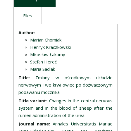
Files
Description
Author:
Marian Chomiak
Henryk Kraczkowski
Mirosław Łakomy
Stefan Hereć
Maria Sadlak
Title:
Zmiany w ośrodkowym układzie
nerwowym i we krwi owiec po dożwaczowym
podawaniu mocznika
Title variant:
Changes in the central nervous
system and in the blood of sheep after the
rumen administration of the urea
Journal name:
Annales Universitatis Mariae
Curie-Skłodowska. Sectio DD, Medicina