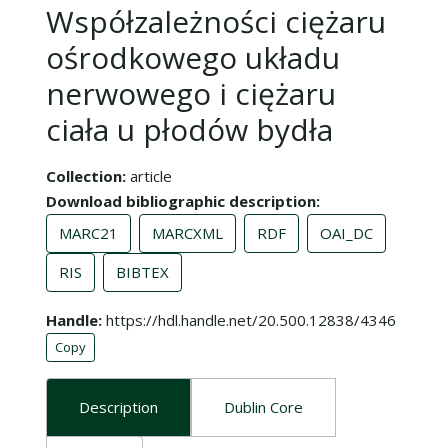
Współzależności ciężaru
ośrodkowego układu
nerwowego i ciężaru
ciała u płodów bydła
Collection
article
Download bibliographic description
MARC21
MARCXML
RDF
OAI_DC
RIS
BIBTEX
Handle
https://hdl.handle.net/20.500.12838/4346
Copy
Description
Dublin Core