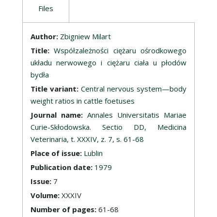
Files
Description
Author:
Zbigniew Milart
Title:
Współzależności ciężaru ośrodkowego
układu nerwowego i ciężaru ciała u płodów
bydła
Title variant:
Central nervous system—body
weight ratios in cattle foetuses
Journal name:
Annales Universitatis Mariae
Curie-Skłodowska. Sectio DD, Medicina
Veterinaria, t. XXXIV, z. 7, s. 61-68
Place of issue:
Lublin
Publication date:
1979
Issue:
7
Volume:
XXXIV
Number of pages:
61-68