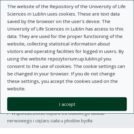
The website of the Repository of the University of Life
Sciences in Lublin uses cookies. These are text data
saved by the browser on the user's device. The
University of Life Sciences in Lublin has access to this
data. They are used for the proper functioning of the
Adva
website, collecting statistical information about
visitors and operating facilities for logged in users. By
Search
using the website repozytorium.up.lublin.pl you
consent to the use of cookies. The cookie settings can
be changed in your browser. If you do not change
Repository of University of Life Sciences
these settings, you accept the cookies used on the
website.
in Lublin
I accept
Kolekcje
article
Współzależności ciężaru ośrodkowego układu
nerwowego i ciężaru ciała u płodów bydła