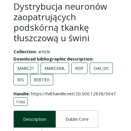
Dystrybucja neuronów
zaopatrujących
podskórną tkankę
tłuszczową u świni
Collection
article
Download bibliographic description
MARC21
MARCXML
RDF
OAI_DC
RIS
BIBTEX
Handle
https://hdl.handle.net/20.500.12838/5047
Copy
Description
Dublin Core