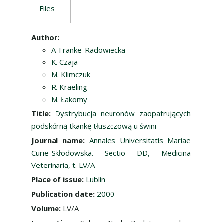
Files
Description
Author:
A. Franke-Radowiecka
K. Czaja
M. Klimczuk
R. Kraeling
M. Łakomy
Title:
Dystrybucja neuronów zaopatrujących
podskórną tkankę tłuszczową u świni
Journal name:
Annales Universitatis Mariae
Curie-Skłodowska. Sectio DD, Medicina
Veterinaria, t. LV/A
Place of issue:
Lublin
Publication date:
2000
Volume:
LV/A