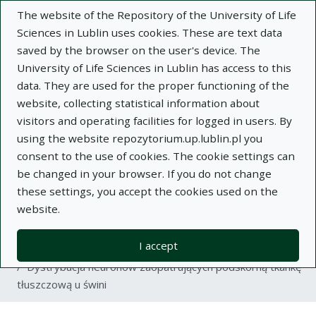
The website of the Repository of the University of Life
Sciences in Lublin uses cookies. These are text data
saved by the browser on the user's device. The
University of Life Sciences in Lublin has access to this
data. They are used for the proper functioning of the
Adva
website, collecting statistical information about
visitors and operating facilities for logged in users. By
Search
using the website repozytorium.up.lublin.pl you
consent to the use of cookies. The cookie settings can
be changed in your browser. If you do not change
Repository of University of Life Sciences
these settings, you accept the cookies used on the
website.
in Lublin
I accept
Kolekcje
article
Dystrybucja neuronów zaopatrujących podskórną tkankę
tłuszczową u świni