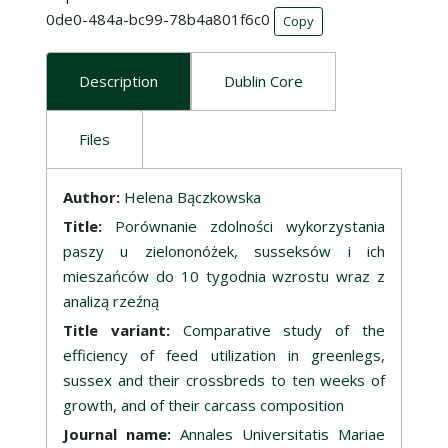
0de0-484a-bc99-78b4a801f6c0
Copy
Description
Dublin Core
Files
Description
Author:
Helena Bączkowska
Title:
Porównanie zdolności wykorzystania
paszy u zielononóżek, susseksów i ich
mieszańców do 10 tygodnia wzrostu wraz z
analizą rzeźną
Title variant:
Comparative study of the
efficiency of feed utilization in greenlegs,
sussex and their crossbreds to ten weeks of
growth, and of their carcass composition
Journal name:
Annales Universitatis Mariae