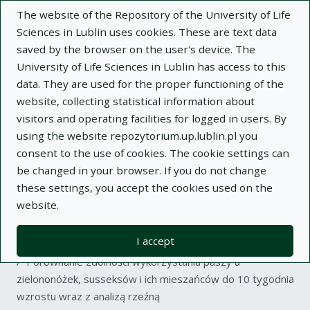
The website of the Repository of the University of Life
Sciences in Lublin uses cookies. These are text data
saved by the browser on the user's device. The
University of Life Sciences in Lublin has access to this
data. They are used for the proper functioning of the
Adva
website, collecting statistical information about
visitors and operating facilities for logged in users. By
Search
using the website repozytorium.up.lublin.pl you
consent to the use of cookies. The cookie settings can
be changed in your browser. If you do not change
Repository of University of Life Sciences
these settings, you accept the cookies used on the
website.
in Lublin
I accept
Kolekcje
article
Porównanie zdolności wykorzystania paszy u
zielononóżek, susseksów i ich mieszańców do 10 tygodnia
wzrostu wraz z analizą rzeźną