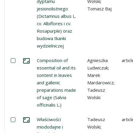
dyptamu
Wolski;
jesionolistnego
Tomasz Baj
(Dictamnus albus L.
cv. Albiflores i cv.
Rosapurple) oraz
budowa tkanki
wydzielniczej
Select: Composition of essential oil and its sontent in lea
Composition of
Agnieszka
articl
Go to the collection
essential oil and its
Ludwiczuk;
sontent in leaves
Marek
and gallenic
Mardarowicz;
preparations made
Tadeusz
of sage (Salvia
Wolski
officinalis L.)
Select: Właściwości miododajne i farmakologiczne dyptam
Właściwości
Tadeusz
articl
Go to the collection
miododajne i
Wolski;