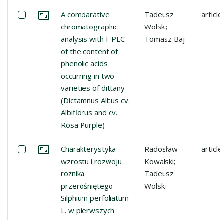
Select: A comparative chromatographic analysis with HPLC 
A comparative
Tadeusz
articl
Go to the collection
chromatographic
Wolski;
analysis with HPLC
Tomasz Baj
of the content of
phenolic acids
occurring in two
varieties of dittany
(Dictamnus Albus cv.
Albiflorus and cv.
Rosa Purple)
Select: Charakterystyka wzrostu i rozwoju rożnika przer
Charakterystyka
Radosław
articl
Go to the collection
wzrostu i rozwoju
Kowalski;
rożnika
Tadeusz
przerośniętego
Wolski
Silphium perfoliatum
L. w pierwszych