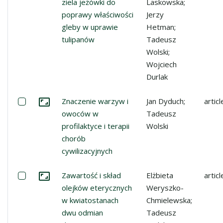
Go to the collection
ziela jeżówki do
Laskowska;
poprawy właściwości
Jerzy
gleby w uprawie
Hetman;
tulipanów
Tadeusz
Wolski;
Wojciech
Durlak
Select: Znaczenie warzyw i owoców w profilaktyce i terap
Znaczenie warzyw i
Jan Dyduch;
articl
Go to the collection
owoców w
Tadeusz
profilaktyce i terapii
Wolski
chorób
cywilizacyjnych
Select: Zawartość i skład olejków eterycznych w kwiatos
Zawartość i skład
Elżbieta
articl
Go to the collection
olejków eterycznych
Weryszko-
w kwiatostanach
Chmielewska;
dwu odmian
Tadeusz