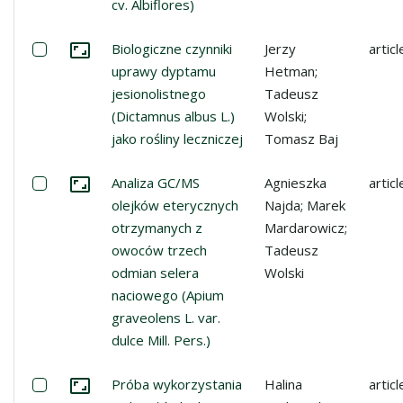
cv. Albiflores)
Select: Biologiczne czynniki uprawy dyptamu jesionolistne
Biologiczne czynniki
Jerzy
articl
Go to the collection
uprawy dyptamu
Hetman;
jesionolistnego
Tadeusz
(Dictamnus albus L.)
Wolski;
jako rośliny leczniczej
Tomasz Baj
Select: Analiza GC/MS olejków eterycznych otrzymanych 
Analiza GC/MS
Agnieszka
articl
Go to the collection
olejków eterycznych
Najda; Marek
otrzymanych z
Mardarowicz;
owoców trzech
Tadeusz
odmian selera
Wolski
naciowego (Apium
graveolens L. var.
dulce Mill. Pers.)
Select: Próba wykorzystania ziela jeżówki do poprawy w
Próba wykorzystania
Halina
articl