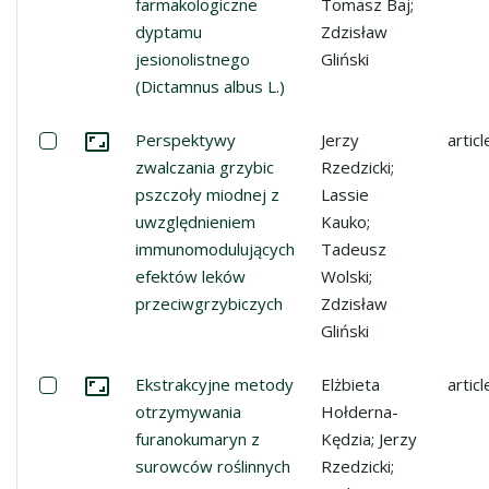
farmakologiczne
Tomasz Baj;
dyptamu
Zdzisław
jesionolistnego
Gliński
(Dictamnus albus L.)
Select: Perspektywy zwalczania grzybic pszczoły miod
Perspektywy
Jerzy
articl
Go to the collection
zwalczania grzybic
Rzedzicki;
pszczoły miodnej z
Lassie
uwzględnieniem
Kauko;
immunomodulujących
Tadeusz
efektów leków
Wolski;
przeciwgrzybiczych
Zdzisław
Gliński
Select: Ekstrakcyjne metody otrzymywania furanokumar
Ekstrakcyjne metody
Elżbieta
articl
Go to the collection
otrzymywania
Hołderna-
furanokumaryn z
Kędzia; Jerzy
surowców roślinnych
Rzedzicki;