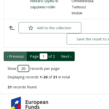
nektaru i pyłku w
Chmielewska;
zapylaniu roślin
Tadeusz
Wolski
Add
checked
to the collection
Save the result to 
‹ Previous
Page
of 2
Next ›
Show
records per page
Displaying records
1-20
of
21
in total
21
records found