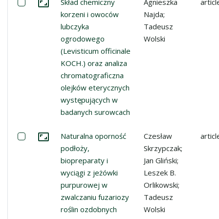
Select: Skład chemiczny korzeni i owoców lubczyka ogr
Skład chemiczny
Agnieszka
articl
Go to the collection
korzeni i owoców
Najda;
lubczyka
Tadeusz
ogrodowego
Wolski
(Levisticum officinale
KOCH.) oraz analiza
chromatograficzna
olejków eterycznych
występujących w
badanych surowcach
Select: Naturalna oporność podłoży, biopreparaty i wyci
Naturalna oporność
Czesław
articl
Go to the collection
podłoży,
Skrzypczak;
biopreparaty i
Jan Gliński;
wyciągi z jeżówki
Leszek B.
purpurowej w
Orlikowski;
zwalczaniu fuzariozy
Tadeusz
roślin ozdobnych
Wolski