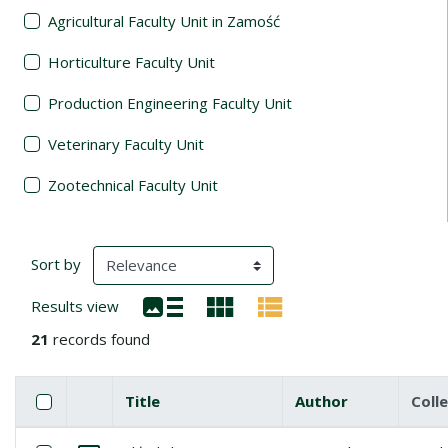
Agricultural Faculty Unit in Zamość
Horticulture Faculty Unit
Production Engineering Faculty Unit
Veterinary Faculty Unit
Zootechnical Faculty Unit
Search Results
(automatic content reloading)
Sort by
Results view
21
records found
Checkbox
Select all items
Title
Author
Coll
Miniature
List of items