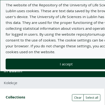
The website of the Repository of the University of Life Sci
Lublin uses cookies. These are text data saved by the br
user's device. The University of Life Sciences in Lublin has
this data. They are used for the proper functioning of the
collecting statistical information about visitors and operatin
Adva
for logged in users. By using the website repozytorium.up.
consent to the use of cookies. The cookie settings can be
Search
your browser. If you do not change these settings, you ac
cookies used on the website.
Repository of University of Life Sciences
I accept
in Lublin
Kolekcje
Search result table
Search filters (automatic content r
Actions on collections
Collections
(automatic content reloading)
Clear
Select all