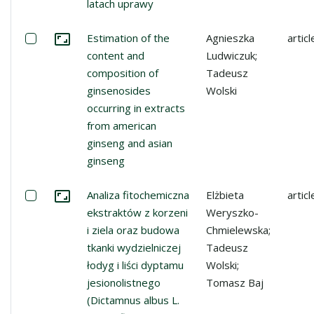
latach uprawy
Select: Estimation of the content and composition of gi
Estimation of the
Agnieszka
articl
Go to the collection
content and
Ludwiczuk;
composition of
Tadeusz
ginsenosides
Wolski
occurring in extracts
from american
ginseng and asian
ginseng
Select: Analiza fitochemiczna ekstraktów z korzeni i ziela
Analiza fitochemiczna
Elżbieta
articl
Go to the collection
ekstraktów z korzeni
Weryszko-
i ziela oraz budowa
Chmielewska;
tkanki wydzielniczej
Tadeusz
łodyg i liści dyptamu
Wolski;
jesionolistnego
Tomasz Baj
(Dictamnus albus L.