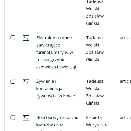
Tadeusz
Wolski;
Zdzisław
Gliński
Select: Ekstrakty roślinne zawierające furanokumaryny w 
Ekstrakty roślinne
Tadeusz
articl
Go to the collection
zawierające
Wolski;
furanokumaryny w
Zdzisław
terapii grzybic
Gliński
człowieka i zwierząt
Select: Żywienie i kontaminacja żywności a zdrowie
Żywienie i
Tadeusz
articl
Go to the collection
kontaminacja
Wolski;
żywności a zdrowie
Zdzisław
Gliński
Select: Rola barwy i zapachu kwiatów oraz nektaru i pyłku
Rola barwy i zapachu
Elżbieta
articl
Go to the collection
kwiatów oraz
Weryszko-