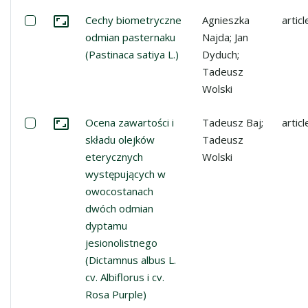
Select: Cechy biometryczne odmian pasternaku (Pastinaca
Cechy biometryczne
Agnieszka
articl
Go to the collection
odmian pasternaku
Najda; Jan
(Pastinaca satiya L.)
Dyduch;
Tadeusz
Wolski
Select: Ocena zawartości i składu olejków eterycznych w
Ocena zawartości i
Tadeusz Baj;
articl
Go to the collection
składu olejków
Tadeusz
eterycznych
Wolski
występujących w
owocostanach
dwóch odmian
dyptamu
jesionolistnego
(Dictamnus albus L.
cv. Albiflorus i cv.
Rosa Purple)