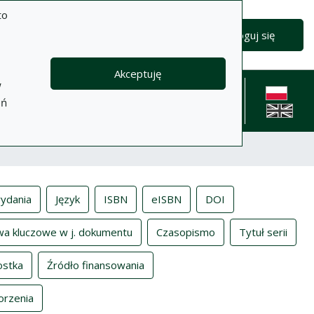
to
Zaloguj się
Akceptuję
w
formacje
Pomoc
Polityka
Kontakt
eń
prywatności
English l
ydania
Język
ISBN
eISBN
DOI
wa kluczowe w j. dokumentu
Czasopismo
Tytuł serii
ostka
Źródło finansowania
orzenia