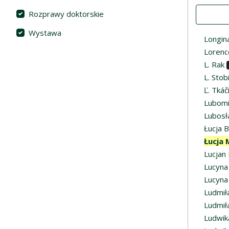
Value
Rozprawy doktorskie
Wystawa
Longin
Lorenc
L. Rak
L. Stob
Ľ. Tkáč
Lubomi
Lubos
Łucja 
Łucja 
Lucjan 
Lucyna
Lucyna
Ludmił
Ludmił
Ludwika