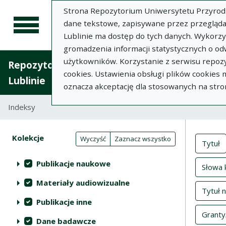
Strona Repozytorium Uniwersytetu Przyrodnic
dane tekstowe, zapisywane przez przegląda
Lublinie ma dostęp do tych danych. Wykorz
gromadzenia informacji statystycznych o od
użytkowników. Korzystanie z serwisu repozy
Repozytorium Uniwersytetu Przyrodniczego 
cookies. Ustawienia obsługi plików cookies
Lublinie
oznacza akceptację dla stosowanych na stro
Indeksy
Inde
Akcje na kolekcjach
Kolekcje
(automatyczne przeładowanie treści)
Wyczyść
Zaznacz wszystko
Tytuł
Publikacje naukowe
Słowa 
Materiały audiowizualne
Tytuł 
Publikacje inne
Granty
Dane badawcze