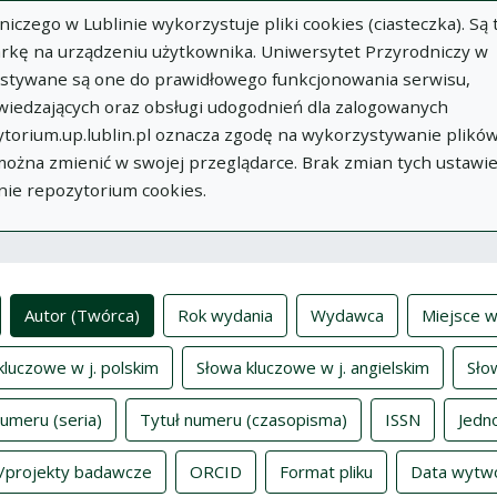
zego w Lublinie wykorzystuje pliki cookies (ciasteczka). Są 
rkę na urządzeniu użytkownika. Uniwersytet Przyrodniczy w
ystywane są one do prawidłowego funkcjonowania serwisu,
wiedzających oraz obsługi udogodnień dla zalogowanych
torium.up.lublin.pl oznacza zgodę na wykorzystywanie plikó
w
Dodaj
O
Dokumenty
In
 można zmienić w swojej przeglądarce. Brak zmian tych ustawi
publikację
Repozytorium
nie repozytorium cookies.
ksy
Autor (Twórca)
Rok wydania
Wydawca
Miejsce w
kluczowe w j. polskim
Słowa kluczowe w j. angielskim
Sło
numeru (seria)
Tytuł numeru (czasopisma)
ISSN
Jedn
/projekty badawcze
ORCID
Format pliku
Data wytw