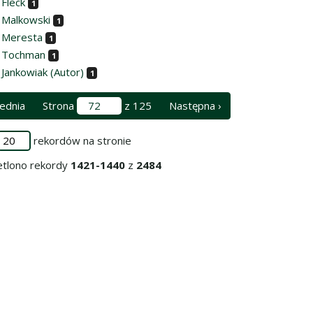
 Fleck
1
 Malkowski
1
 Meresta
1
 Tochman
1
 Jankowiak (Autor)
1
ednia
Strona
z 125
Następna ›
rekordów na stronie
tlono rekordy
1421-1440
z
2484