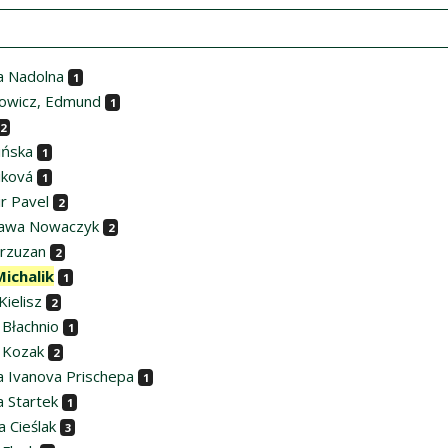
a Nadolna
1
owicz, Edmund
1
2
ińska
1
iková
1
r Pavel
2
ława Nowaczyk
2
Brzuzan
2
Michalik
1
Kielisz
2
 Błachnio
1
 Kozak
2
a Ivanova Prischepa
1
a Startek
1
 Cieślak
3