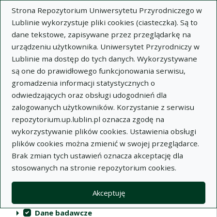
Strona Repozytorium Uniwersytetu Przyrodniczego w
Lublinie wykorzystuje pliki cookies (ciasteczka). Są to
dane tekstowe, zapisywane przez przeglądarkę na
urządzeniu użytkownika. Uniwersytet Przyrodniczy w
Lublinie ma dostęp do tych danych. Wykorzystywane
Repozytorium Uniwersytetu
są one do prawidłowego funkcjonowania serwisu,
Przyrodniczego w Lublinie
gromadzenia informacji statystycznych o
odwiedzających oraz obsługi udogodnień dla
Indeksy
zalogowanych użytkowników. Korzystanie z serwisu
repozytorium.up.lublin.pl oznacza zgodę na
wykorzystywanie plików cookies. Ustawienia obsługi
Akcje na kolekcjach
Kolekcje
(automatyczne przeładowanie treści)
Wyczyść
Zaznacz wszystko
plików cookies można zmienić w swojej przeglądarce.
Brak zmian tych ustawień oznacza akceptację dla
Publikacje naukowe
stosowanych na stronie repozytorium cookies.
Materiały audiowizualne
Akceptuję
Publikacje inne
Dane badawcze