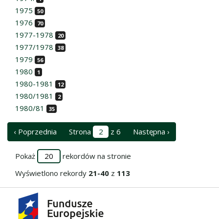
1975
50
1976
70
1977-1978
20
1977/1978
38
1979
56
1980
1
1980-1981
12
1980/1981
2
1980/81
35
‹ Poprzednia
Strona
z 6
Następna ›
Pokaż
rekordów na stronie
Wyświetlono rekordy
21-40
z
113