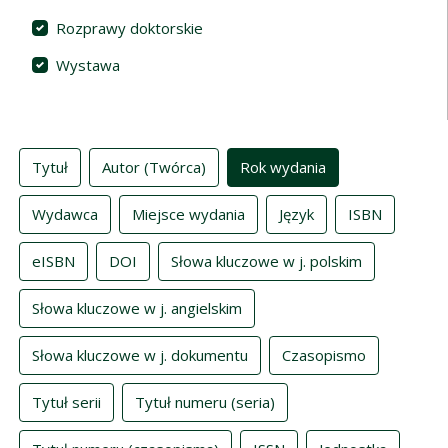
Rozprawy doktorskie
Wystawa
Indeksy
Tytuł
Autor (Twórca)
Rok wydania
Wydawca
Miejsce wydania
Język
ISBN
eISBN
DOI
Słowa kluczowe w j. polskim
Słowa kluczowe w j. angielskim
Słowa kluczowe w j. dokumentu
Czasopismo
Tytuł serii
Tytuł numeru (seria)