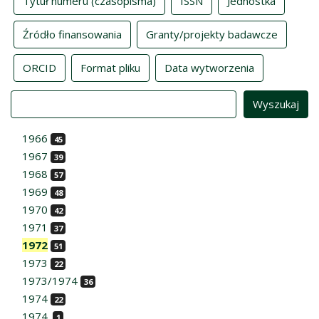
Tytuł numeru (czasopisma)
ISSN
Jednostka
Źródło finansowania
Granty/projekty badawcze
ORCID
Format pliku
Data wytworzenia
Value
1966
45
1967
39
1968
57
1969
48
1970
42
1971
37
1972
51
1973
22
1973/1974
36
1974
22
1974.
1