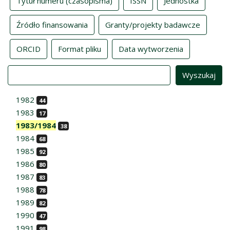
Tytuł numeru (czasopisma)
ISSN
Jednostka
Źródło finansowania
Granty/projekty badawcze
ORCID
Format pliku
Data wytworzenia
Value
1982
44
1983
17
1983/1984
38
1984
68
1985
92
1986
80
1987
83
1988
78
1989
82
1990
47
1991
98