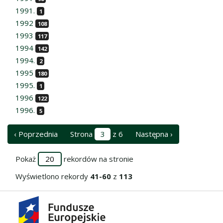
1991.
1
1992
108
1993
117
1994
142
1994.
2
1995
180
1995.
1
1996
122
1996.
5
‹ Poprzednia
Strona
z 6
Następna ›
Pokaż
rekordów na stronie
Wyświetlono rekordy
41-60
z
113