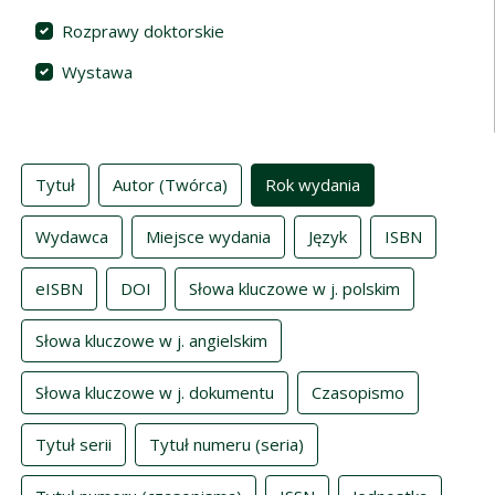
Rozprawy doktorskie
Wystawa
Indeksy
Tytuł
Autor (Twórca)
Rok wydania
Wydawca
Miejsce wydania
Język
ISBN
eISBN
DOI
Słowa kluczowe w j. polskim
Słowa kluczowe w j. angielskim
Słowa kluczowe w j. dokumentu
Czasopismo
Tytuł serii
Tytuł numeru (seria)