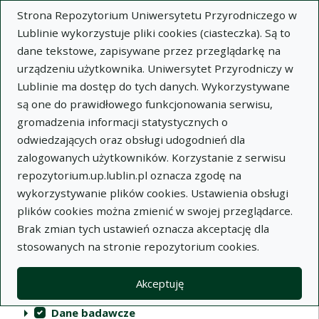
Strona Repozytorium Uniwersytetu Przyrodniczego w
Lublinie wykorzystuje pliki cookies (ciasteczka). Są to
dane tekstowe, zapisywane przez przeglądarkę na
urządzeniu użytkownika. Uniwersytet Przyrodniczy w
Lublinie ma dostęp do tych danych. Wykorzystywane
Repozytorium Uniwersytetu
są one do prawidłowego funkcjonowania serwisu,
Przyrodniczego w Lublinie
gromadzenia informacji statystycznych o
odwiedzających oraz obsługi udogodnień dla
Indeksy
zalogowanych użytkowników. Korzystanie z serwisu
repozytorium.up.lublin.pl oznacza zgodę na
wykorzystywanie plików cookies. Ustawienia obsługi
Akcje na kolekcjach
Kolekcje
(automatyczne przeładowanie treści)
Wyczyść
Zaznacz wszystko
plików cookies można zmienić w swojej przeglądarce.
Brak zmian tych ustawień oznacza akceptację dla
Publikacje naukowe
stosowanych na stronie repozytorium cookies.
Materiały audiowizualne
Akceptuję
Publikacje inne
Dane badawcze