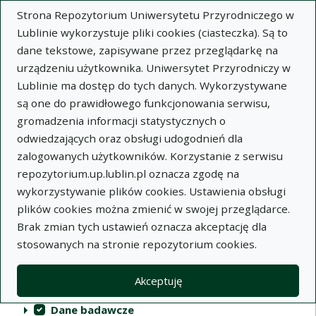
Strona Repozytorium Uniwersytetu Przyrodniczego w
Lublinie wykorzystuje pliki cookies (ciasteczka). Są to
dane tekstowe, zapisywane przez przeglądarkę na
urządzeniu użytkownika. Uniwersytet Przyrodniczy w
Lublinie ma dostęp do tych danych. Wykorzystywane
Repozytorium Uniwersytetu
są one do prawidłowego funkcjonowania serwisu,
Przyrodniczego w Lublinie
gromadzenia informacji statystycznych o
odwiedzających oraz obsługi udogodnień dla
Indeksy
zalogowanych użytkowników. Korzystanie z serwisu
repozytorium.up.lublin.pl oznacza zgodę na
wykorzystywanie plików cookies. Ustawienia obsługi
Akcje na kolekcjach
Kolekcje
(automatyczne przeładowanie treści)
Wyczyść
Zaznacz wszystko
plików cookies można zmienić w swojej przeglądarce.
Brak zmian tych ustawień oznacza akceptację dla
Publikacje naukowe
stosowanych na stronie repozytorium cookies.
Materiały audiowizualne
Akceptuję
Publikacje inne
Dane badawcze