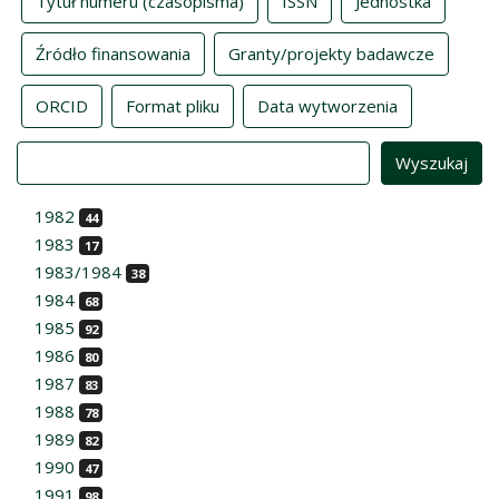
Tytuł numeru (czasopisma)
ISSN
Jednostka
Źródło finansowania
Granty/projekty badawcze
ORCID
Format pliku
Data wytworzenia
Value
1982
44
1983
17
1983/1984
38
1984
68
1985
92
1986
80
1987
83
1988
78
1989
82
1990
47
1991
98