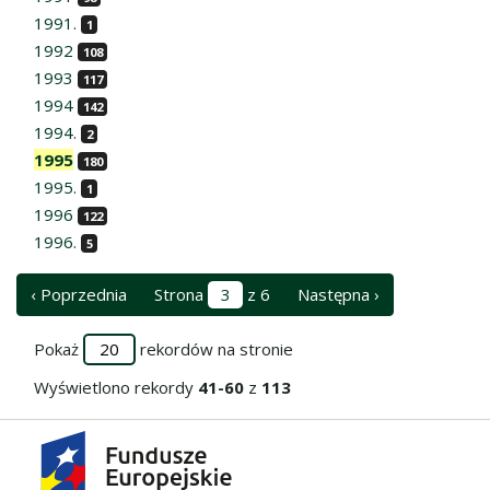
1991.
1
1992
108
1993
117
1994
142
1994.
2
1995
180
1995.
1
1996
122
1996.
5
‹ Poprzednia
Strona
z 6
Następna ›
Pokaż
rekordów na stronie
Wyświetlono rekordy
41-60
z
113