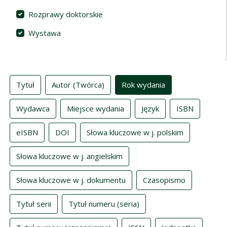
Rozprawy doktorskie
Wystawa
Indeksy
Tytuł
Autor (Twórca)
Rok wydania
Wydawca
Miejsce wydania
Język
ISBN
eISBN
DOI
Słowa kluczowe w j. polskim
Słowa kluczowe w j. angielskim
Słowa kluczowe w j. dokumentu
Czasopismo
Tytuł serii
Tytuł numeru (seria)