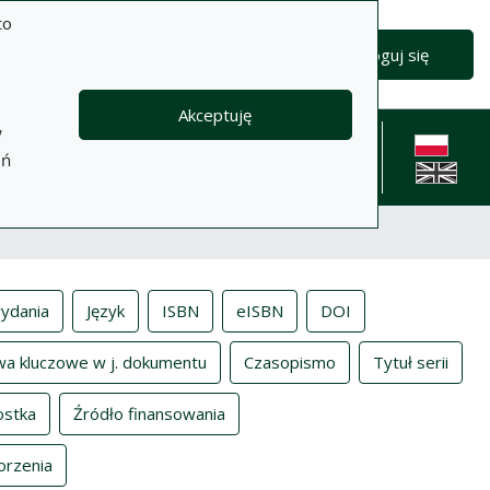
to
Zaloguj się
Akceptuję
w
formacje
Pomoc
Polityka
Kontakt
eń
prywatności
English l
ydania
Język
ISBN
eISBN
DOI
wa kluczowe w j. dokumentu
Czasopismo
Tytuł serii
ostka
Źródło finansowania
orzenia