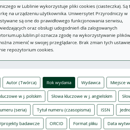
zego w Lublinie wykorzystuje pliki cookies (ciasteczka). Są 
rkę na urządzeniu użytkownika. Uniwersytet Przyrodniczy w
ystywane są one do prawidłowego funkcjonowania serwisu,
wiedzających oraz obsługi udogodnień dla zalogowanych
torium.up.lublin.pl oznacza zgodę na wykorzystywanie plikó
w
Dodaj
O
Dokumenty
In
 można zmienić w swojej przeglądarce. Brak zmian tych ustawi
publikację
Repozytorium
nie repozytorium cookies.
ksy
Autor (Twórca)
Rok wydania
Wydawca
Miejsce w
kluczowe w j. polskim
Słowa kluczowe w j. angielskim
Sło
numeru (seria)
Tytuł numeru (czasopisma)
ISSN
Jedn
/projekty badawcze
ORCID
Format pliku
Data wytw