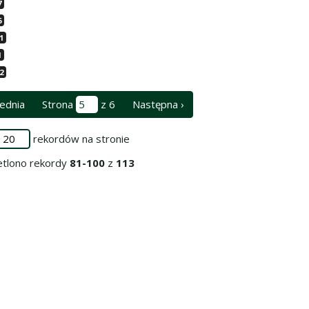
7
6
1
1
2
ednia
Strona
z 6
Następna ›
rekordów na stronie
tlono rekordy
81-100
z
113