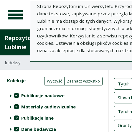
Strona Repozytorium Uniwersytetu Przyrodnic
dane tekstowe, zapisywane przez przegląda
Lublinie ma dostęp do tych danych. Wykorz
gromadzenia informacji statystycznych o od
użytkowników. Korzystanie z serwisu repozy
Repozytorium Uniwersytetu Przyrodniczego 
cookies. Ustawienia obsługi plików cookies
Lublinie
oznacza akceptację dla stosowanych na stro
Indeksy
Inde
Akcje na kolekcjach
Kolekcje
(automatyczne przeładowanie treści)
Wyczyść
Zaznacz wszystko
Tytuł
Publikacje naukowe
Słowa 
Materiały audiowizualne
Tytuł 
Publikacje inne
Granty
Dane badawcze