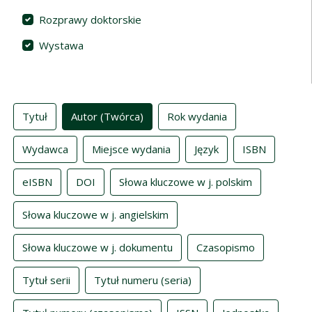
Rozprawy doktorskie
Wystawa
Indeksy
Tytuł
Autor (Twórca)
Rok wydania
Wydawca
Miejsce wydania
Język
ISBN
eISBN
DOI
Słowa kluczowe w j. polskim
Słowa kluczowe w j. angielskim
Słowa kluczowe w j. dokumentu
Czasopismo
Tytuł serii
Tytuł numeru (seria)