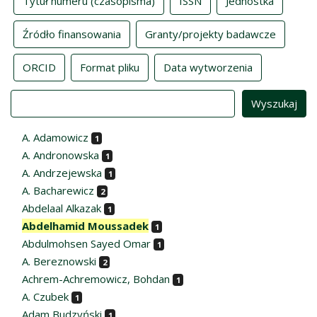
Tytuł numeru (czasopisma)
ISSN
Jednostka
Źródło finansowania
Granty/projekty badawcze
ORCID
Format pliku
Data wytworzenia
Value
A. Adamowicz
1
A. Andronowska
1
A. Andrzejewska
1
A. Bacharewicz
2
Abdelaal Alkazak
1
Abdelhamid Moussadek
1
Abdulmohsen Sayed Omar
1
A. Bereznowski
2
Achrem-Achremowicz, Bohdan
1
A. Czubek
1
Adam Budzyński
1