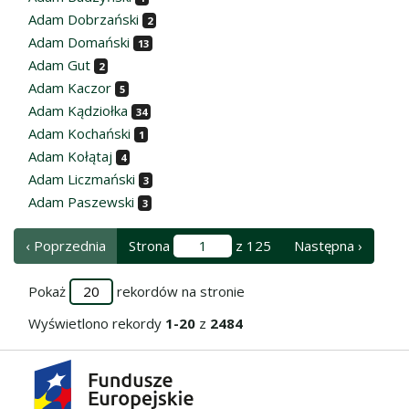
Adam Dobrzański
2
Adam Domański
13
Adam Gut
2
Adam Kaczor
5
Adam Kądziołka
34
Adam Kochański
1
Adam Kołątaj
4
Adam Liczmański
3
Adam Paszewski
3
‹ Poprzednia
Strona
z 125
Następna ›
Pokaż
rekordów na stronie
Wyświetlono rekordy
1-20
z
2484