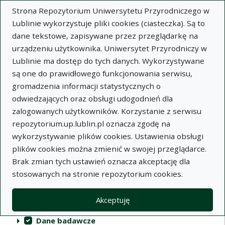
Strona Repozytorium Uniwersytetu Przyrodniczego w
Lublinie wykorzystuje pliki cookies (ciasteczka). Są to
dane tekstowe, zapisywane przez przeglądarkę na
urządzeniu użytkownika. Uniwersytet Przyrodniczy w
Lublinie ma dostęp do tych danych. Wykorzystywane
Repozytorium Uniwersytetu
są one do prawidłowego funkcjonowania serwisu,
Przyrodniczego w Lublinie
gromadzenia informacji statystycznych o
odwiedzających oraz obsługi udogodnień dla
Indeksy
zalogowanych użytkowników. Korzystanie z serwisu
repozytorium.up.lublin.pl oznacza zgodę na
wykorzystywanie plików cookies. Ustawienia obsługi
Akcje na kolekcjach
Kolekcje
(automatyczne przeładowanie treści)
Wyczyść
Zaznacz wszystko
plików cookies można zmienić w swojej przeglądarce.
Brak zmian tych ustawień oznacza akceptację dla
Publikacje naukowe
stosowanych na stronie repozytorium cookies.
Materiały audiowizualne
Akceptuję
Publikacje inne
Dane badawcze