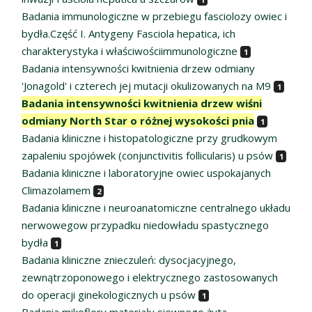
Badania immunologiczne w przebiegu fasciolozy owiec i
bydła.Część I. Antygeny Fasciola hepatica, ich
charakterystyka i właściwościimmunologiczne
1
Badania intensywności kwitnienia drzew odmiany
'Jonagold' i czterech jej mutacji okulizowanych na M9
1
Badania intensywności kwitnienia drzew wiśni
odmiany North Star o różnej wysokości pnia
1
Badania kliniczne i histopatologiczne przy grudkowym
zapaleniu spojówek (conjunctivitis follicularis) u psów
1
Badania kliniczne i laboratoryjne owiec uspokajanych
Climazolamem
2
Badania kliniczne i neuroanatomiczne centralnego układu
nerwowegow przypadku niedowładu spastycznego
bydła
1
Badania kliniczne znieczuleń: dysocjacyjnego,
zewnątrzoponowego i elektrycznego zastosowanych
do operacji ginekologicznych u psów
1
Badania mikoflory materiału siewnego żyta,