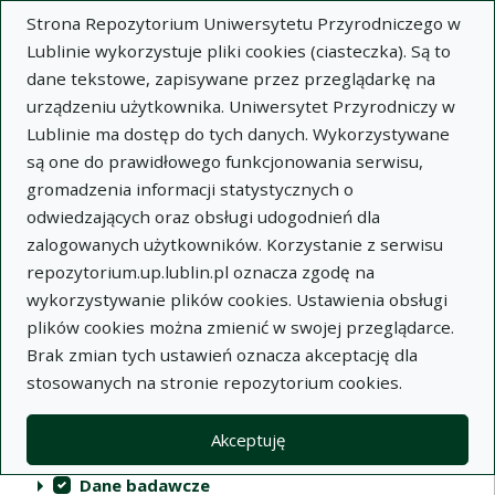
Strona Repozytorium Uniwersytetu Przyrodniczego w
Lublinie wykorzystuje pliki cookies (ciasteczka). Są to
dane tekstowe, zapisywane przez przeglądarkę na
urządzeniu użytkownika. Uniwersytet Przyrodniczy w
Lublinie ma dostęp do tych danych. Wykorzystywane
Repozytorium Uniwersytetu
są one do prawidłowego funkcjonowania serwisu,
Przyrodniczego w Lublinie
gromadzenia informacji statystycznych o
odwiedzających oraz obsługi udogodnień dla
Indeksy
zalogowanych użytkowników. Korzystanie z serwisu
repozytorium.up.lublin.pl oznacza zgodę na
wykorzystywanie plików cookies. Ustawienia obsługi
Akcje na kolekcjach
Kolekcje
(automatyczne przeładowanie treści)
Wyczyść
Zaznacz wszystko
plików cookies można zmienić w swojej przeglądarce.
Brak zmian tych ustawień oznacza akceptację dla
Publikacje naukowe
stosowanych na stronie repozytorium cookies.
Materiały audiowizualne
Akceptuję
Publikacje inne
Dane badawcze