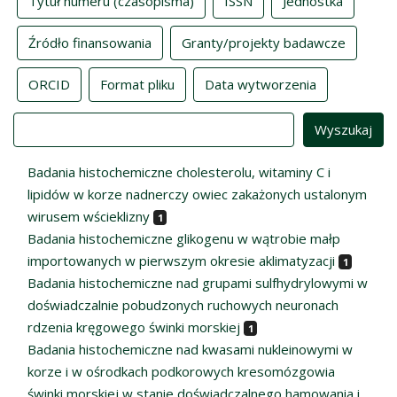
Tytuł numeru (czasopisma)
ISSN
Jednostka
Źródło finansowania
Granty/projekty badawcze
ORCID
Format pliku
Data wytworzenia
Value
Badania histochemiczne cholesterolu, witaminy C i
lipidów w korze nadnerczy owiec zakażonych ustalonym
wirusem wścieklizny
1
Badania histochemiczne glikogenu w wątrobie małp
importowanych w pierwszym okresie aklimatyzacji
1
Badania histochemiczne nad grupami sulfhydrylowymi w
doświadczalnie pobudzonych ruchowych neuronach
rdzenia kręgowego świnki morskiej
1
Badania histochemiczne nad kwasami nukleinowymi w
korze i w ośrodkach podkorowych kresomózgowia
świnki morskiej w stanie doświadczalnego hamowania i