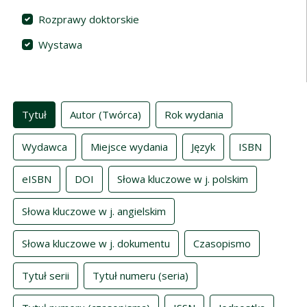
Rozprawy doktorskie
Wystawa
Indeksy
Tytuł
Autor (Twórca)
Rok wydania
Wydawca
Miejsce wydania
Język
ISBN
eISBN
DOI
Słowa kluczowe w j. polskim
Słowa kluczowe w j. angielskim
Słowa kluczowe w j. dokumentu
Czasopismo
Tytuł serii
Tytuł numeru (seria)