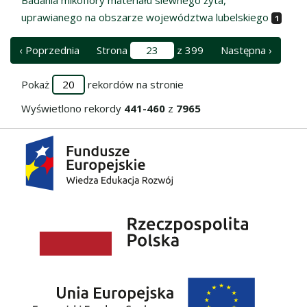
uprawianego na obszarze województwa lubelskiego
1
‹ Poprzednia
Strona
z 399
Następna ›
Pokaż
rekordów na stronie
Wyświetlono rekordy
441-460
z
7965