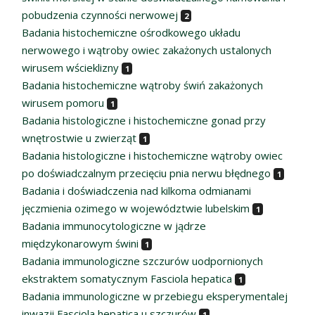
pobudzenia czynności nerwowej
2
Badania histochemiczne ośrodkowego układu
nerwowego i wątroby owiec zakażonych ustalonych
wirusem wścieklizny
1
Badania histochemiczne wątroby świń zakażonych
wirusem pomoru
1
Badania histologiczne i histochemiczne gonad przy
wnętrostwie u zwierząt
1
Badania histologiczne i histochemiczne wątroby owiec
po doświadczalnym przecięciu pnia nerwu błędnego
1
Badania i doświadczenia nad kilkoma odmianami
jęczmienia ozimego w województwie lubelskim
1
Badania immunocytologiczne w jądrze
międzykonarowym świni
1
Badania immunologiczne szczurów uodpornionych
ekstraktem somatycznym Fasciola hepatica
1
Badania immunologiczne w przebiegu eksperymentalej
inwazji Fasciola hepatica u szczurów
1