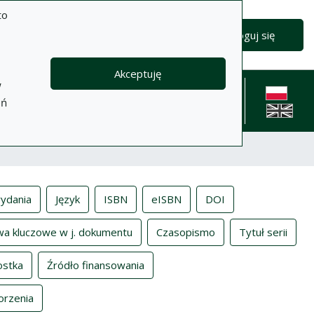
to
Zaloguj się
Akceptuję
w
formacje
Pomoc
Polityka
Kontakt
eń
prywatności
English l
ydania
Język
ISBN
eISBN
DOI
wa kluczowe w j. dokumentu
Czasopismo
Tytuł serii
ostka
Źródło finansowania
orzenia