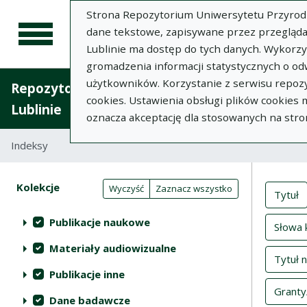
Strona Repozytorium Uniwersytetu Przyrodnic
dane tekstowe, zapisywane przez przegląda
Lublinie ma dostęp do tych danych. Wykorz
gromadzenia informacji statystycznych o od
użytkowników. Korzystanie z serwisu repozy
Repozytorium Uniwersytetu Przyrodniczego 
cookies. Ustawienia obsługi plików cookies
Lublinie
oznacza akceptację dla stosowanych na stro
Indeksy
Inde
Akcje na kolekcjach
Kolekcje
(automatyczne przeładowanie treści)
Wyczyść
Zaznacz wszystko
Tytuł
Publikacje naukowe
Słowa 
Materiały audiowizualne
Tytuł 
Publikacje inne
Granty
Dane badawcze