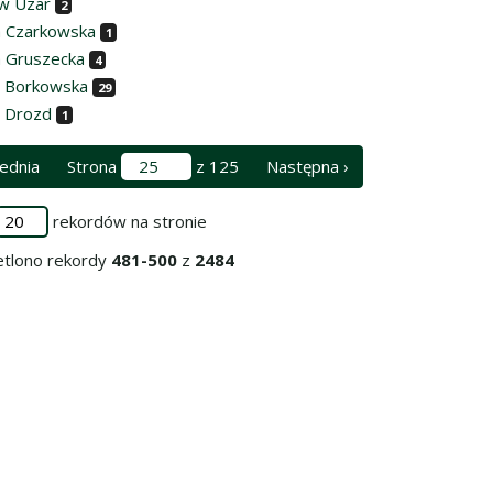
w Uzar
2
a Czarkowska
1
a Gruszecka
4
 Borkowska
29
 Drozd
1
ednia
Strona
z 125
Następna ›
rekordów na stronie
tlono rekordy
481-500
z
2484