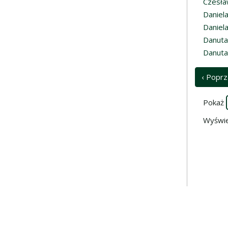
Czesła
Daniel
Daniel
Danuta
Danuta
‹ Poprz
Pokaż
Wyświe