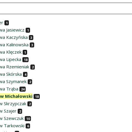
er
1
wa Jasiewicz
1
wa Kaczyńska
3
wa Kalinowska
3
wa Klęczek
1
wa Lipecka
18
wa Rzemieniak
2
wa Skórska
4
awa Szymanek
2
wa Trąba
24
aw Michałowski
18
w Skrzypczak
2
w Szajer
2
w Szewczuk
10
w Tarkowski
6