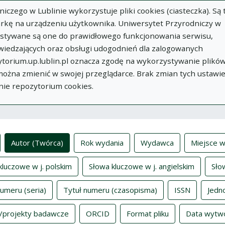
zego w Lublinie wykorzystuje pliki cookies (ciasteczka). Są 
rkę na urządzeniu użytkownika. Uniwersytet Przyrodniczy w
ystywane są one do prawidłowego funkcjonowania serwisu,
wiedzających oraz obsługi udogodnień dla zalogowanych
torium.up.lublin.pl oznacza zgodę na wykorzystywanie plikó
w
Dodaj
O
Dokumenty
In
 można zmienić w swojej przeglądarce. Brak zmian tych ustawi
publikację
Repozytorium
nie repozytorium cookies.
ksy
Autor (Twórca)
Rok wydania
Wydawca
Miejsce w
kluczowe w j. polskim
Słowa kluczowe w j. angielskim
Sło
numeru (seria)
Tytuł numeru (czasopisma)
ISSN
Jedn
/projekty badawcze
ORCID
Format pliku
Data wytw